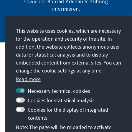
sowie der Konrad-Adenauer-Stiftung
informieren.
Jetzt abonnieren
This website uses cookies, which are necessary
for the operation and security of the site. In
addition, the website collects anonymous user
data for statistical analysis and to display
Address
embedded content from external sites. You can
change the cookie settings at any time.
Contact
Read more
Visit also
Necessary technical cookies
Cookies for statistical analysis
Main page of KAS
Imprint
Data protection
Cookies for the display of integrated
Terms of use
Declaration on accessibility
contents
Report an accessibility issue
Note: The page will be reloaded to activate
General terms and conditions