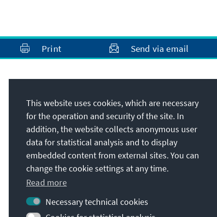
Print
Send via email
Address
This website uses cookies, which are necessary
Konrad-Adenauer-Stiftung e.V.
for the operation and security of the site. In
Regional Programme Political Dialogue Sub-
addition, the website collects anonymous user
Saharan Africa
data for statistical analysis and to display
60 Hume Road, P.O. Box 55012 Northlands
embedded content from external sites. You can
2116
change the cookie settings at any time.
2196
Dunkeld / Johannesburg
Read more
Republic of South Africa
Necessary technical cookies