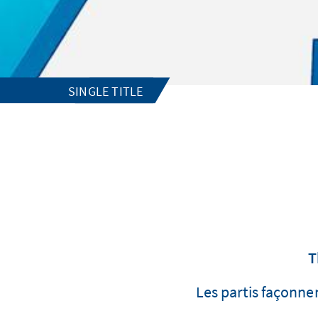
SINGLE TITLE
T
Les partis façonn