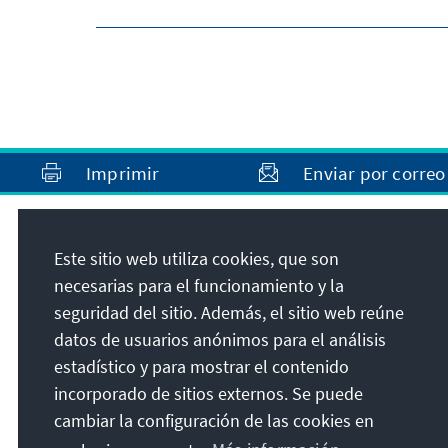
Imprimir
Enviar por correo
Dirección
Este sitio web utiliza cookies, que son
necesarias para el funcionamiento y la
Konrad-Adenauer-Stiftung e.V.
seguridad del sitio. Además, el sitio web reúne
Oficina de la Fundación México
datos de usuarios anónimos para el análisis
Río Guadiana No. 3, Col. Cuauhtémoc
estadístico y para mostrar el contenido
C.P. 06500
Ciudad de México
incorporado de sitios externos. Se puede
México
cambiar la configuración de las cookies en