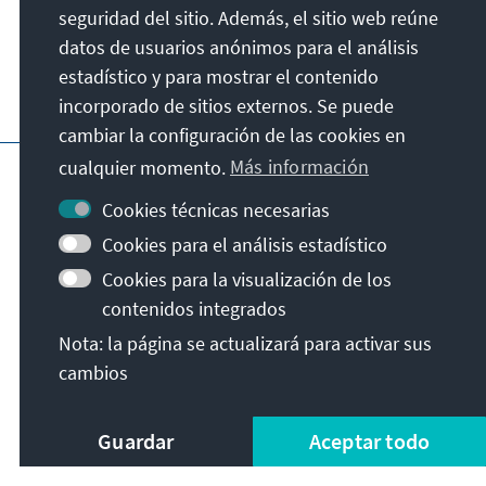
seguridad del sitio. Además, el sitio web reúne
Contacto
datos de usuarios anónimos para el análisis
estadístico y para mostrar el contenido
Visita también
incorporado de sitios externos. Se puede
cambiar la configuración de las cookies en
Página principal de la KAS
Pie de imprenta
cualquier momento.
Más información
Protección de datos
Condiciones de uso
Cookies técnicas necesarias
Declaración sobre accesibilidad
Cookies para el análisis estadístico
Notificar barrera
Cookies para la visualización de los
© Konrad-Adenauer-Stiftung e.V. 2026
contenidos integrados
Nota: la página se actualizará para activar sus
cambios
Guardar
Aceptar todo