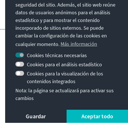
Contacto
seguridad del sitio. Además, el sitio web reúne
datos de usuarios anónimos para el análisis
Visita también
estadístico y para mostrar el contenido
incorporado de sitios externos. Se puede
cambiar la configuración de las cookies en
Página principal de la KAS
Pie de imprenta
Protección de datos
Condiciones de uso
cualquier momento.
Más información
Declaración sobre accesibilidad
Cookies técnicas necesarias
Notificar barrera
Cookies para el análisis estadístico
© Konrad-Adenauer-Stiftung e.V. 2026
Cookies para la visualización de los
contenidos integrados
Nota: la página se actualizará para activar sus
cambios
Guardar
Aceptar todo