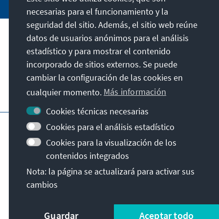
necesarias para el funcionamiento y la
seguridad del sitio. Además, el sitio web reúne
datos de usuarios anónimos para el análisis
Dirección
estadístico y para mostrar el contenido
incorporado de sitios externos. Se puede
Contacto
cambiar la configuración de las cookies en
cualquier momento.
Más información
Visita también
Cookies técnicas necesarias
Página principal de la KAS
Pie de imprenta
Cookies para el análisis estadístico
Condiciones de uso
Protección de datos
Cookies para la visualización de los
Declaración sobre accesibilidad
contenidos integrados
Notificar barrera
Nota: la página se actualizará para activar sus
Términos y condiciones generales
cambios
© Konrad-Adenauer-Stiftung e.V. 2026
Guardar
Aceptar todo