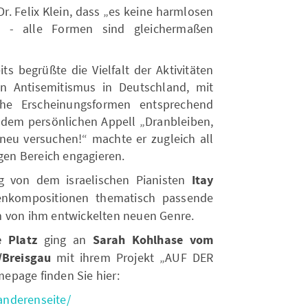
r. Felix Klein, dass „es keine harmlosen
t - alle Formen sind gleichermaßen
ts begrüßte die Vielfalt der Aktivitäten
 Antisemitismus in Deutschland, mit
che Erscheinungsformen entsprechend
t dem persönlichen Appell „Dranbleiben,
eu versuchen!“ machte er zugleich all
igen Bereich engagieren.
g von dem israelischen Pianisten
Itay
enkompositionen thematisch passende
m von ihm entwickelten neuen Genre.
e Platz
ging an
Sarah Kohlhase vom
g/Breisgau
mit ihrem Projekt „AUF DER
epage finden Sie hier:
anderenseite/