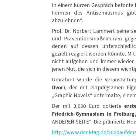
In einem kurzen Gespräch betonte D
Formen des Antisemitismus gib
abzulehnen“.
Prof. Dr. Norbert Lammert seinersei
und Präventionsmaßnahmen gegen
denen auf dessen unterschiedli
gezielt reagiert werden könnte. Mi
nicht aufgeben und immer wieder n
jenen Mut, die sich in diesem wicht
Umrahmt wurde die Veranstaltun
Dvori
, der mit einprägsamen Eig
„Graphic Novels“ untermalte, eine
Der mit 3.000 Euro dotierte
erst
Friedrich-Gymnasium in Freibur
ANDEREN SEITE“. Die prämierte Hom
http://www.denktag.de/2020aufder