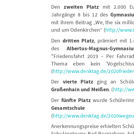
Den
zweiten Platz
mit 2.000 Eu
Jahrgänge 8 bis 12 des
Gymnasiu
mit ihrem Beitrag „We, the six mill
und um Odenkirchen“
(
http://www.
Den
dritten Platz
, prämiert mit 1
des
Albertus-Magnus-Gymnas
"Friedensfahrt 2019 – Per Fahrra
Thema eben kein 'Vogelschiss
(
http://www.denktag.de/2020frieden
Der
vierte Platz
ging an Schül
Großenhain und Meißen
. (
http://w
Der
fünfte Platz
wurde Schülerin
Gesamtschule Aa
(
http://www.denktag.de/2020wege
Anerkennungspreise erhielten Schü
Schulzentrums Bad Bergzabern, Sc