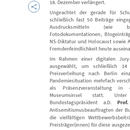
18. Dezember verlängert.
Ungeachtet der gerade für Sch
schließlich fast 50 Beiträge eing
Ausdrucksmitteln (wie be
Fotodokumentationen, Blogeinträ
NS-Diktatur und Holocaust sowie 
Fremdenfeindlichkeit heute ausein
Im Rahmen einer digitalen Jury
ausgewählt, um schließlich 14
Preisverleihung nach Berlin e
Pandemiesituation mehrfach versc
als Präsenzveranstaltung in
Museumsinsel statt. Unte
Bundestagspräsident a.D.
Prof
Antisemitismusbeauftragten der B
die vielfältigen Wettbewerbsbeit
Preisträger(innen) für diese ausgeze