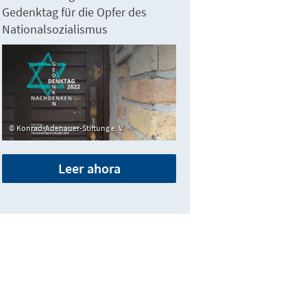
Gedenktag für die Opfer des
Nationalsozialismus
Konrad-Adenauer-Stiftung e. V.
Leer ahora