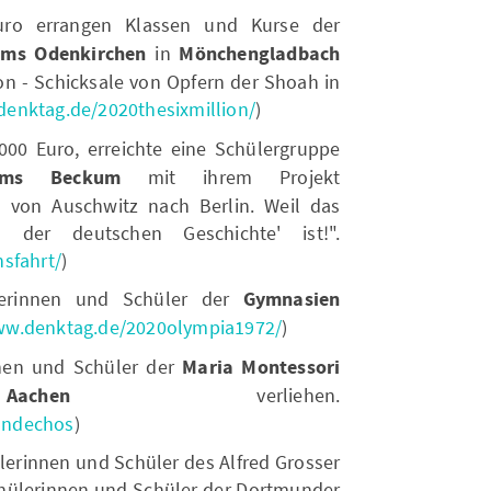
ro errangen Klassen und Kurse der
ms Odenkirchen
in
Mönchengladbach
ion - Schicksale von Opfern der Shoah in
denktag.de/2020thesixmillion/
)
.000 Euro, erreichte eine Schülergruppe
iums Beckum
mit ihrem Projekt
d von Auschwitz nach Berlin. Weil das
 der deutschen Geschichte' ist!".
sfahrt/
)
erinnen und Schüler der
Gymnasien
ww.denktag.de/2020olympia1972/
)
nen und Schüler der
Maria Montessori
chen
verliehen.
undechos
)
lerinnen und Schüler des Alfred Grosser
hülerinnen und Schüler der Dortmunder