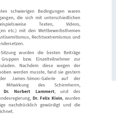
ulen schwierigen Bedingungen waren
egangen, die sich mit unterschiedlichen
ispielsweise Texten, Videos,
gen etc.) mit den Wettbewerbsthemen
Antisemitismus, Rechtsextremismus und
andersetzen.
-Sitzung wurden die besten Beiträge
 Gruppen bzw. Einzelteilnehmer zur
inzuladen. Nachdem diese wegen der
hoben werden musste, fand sie gestern
 der James-Simon-Galerie auf der
r Mitwirkung des Schirmherrn,
. Dr. Norbert Lammert
, und des
undesregierung,
Dr. Felix Klein
, wurden
räge nachdrücklich gewürdigt und die
ichnet.