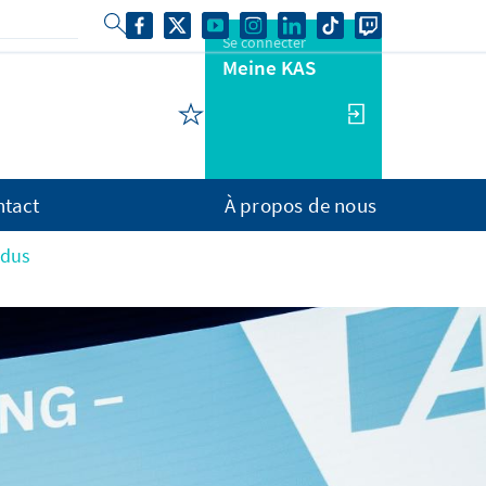
Se connecter
Meine KAS
ntact
À propos de nous
ndus