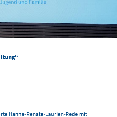
altung“
ierte Hanna‑Renate‑Laurien‑Rede mit