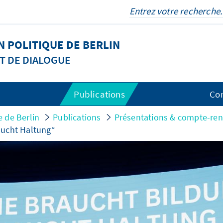
 POLITIQUE DE BERLIN
T DE DIALOGUE
Publications
Co
 de Berlin
Publications
Présentations & compte-re
aucht Haltung“