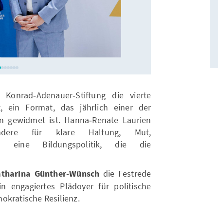
Foto: Anika Now
onrad‑Adenauer‑Stiftung die vierte
, ein Format, das jährlich einer der
en gewidmet ist. Hanna‑Renate Laurien
ere für klare Haltung, Mut,
nd eine Bildungspolitik, die die
atharina Günther‑Wünsch
die Festrede
 engagiertes Plädoyer für politische
okratische Resilienz.