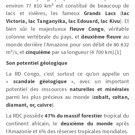
environ 77 810 km² est constitué de beaucoup de
lacs et rivières, les fameux
Grands Lacs
(
lac
Victoria, lac Tanganyika, lac Edouard, lac Kivu
). Et
bien sûr le majestueux
fleuve Congo
, véritable
colonne vertébrale du pays, et
deuxième fleuve
au
monde derrière l’Amazone pour son débit de 80 832
m³/s, et
cinquième
par sa longueur (4 700 km).[1]
Son potentiel géologique
La RD Congo, c’est surtout ce qu’on appelle un
«
scandale géologique
», avec un important
potentiel des ressources
naturelles et minérales
parmi les plus précieux au monde (
cobalt, coltan,
diamant, or, cuivre
).
La RDC possède
47% du massif forestier
tropical du
continent africain, le
deuxième du monde
après
l’Amazonie et 6% des réserves tropicales mondiales.