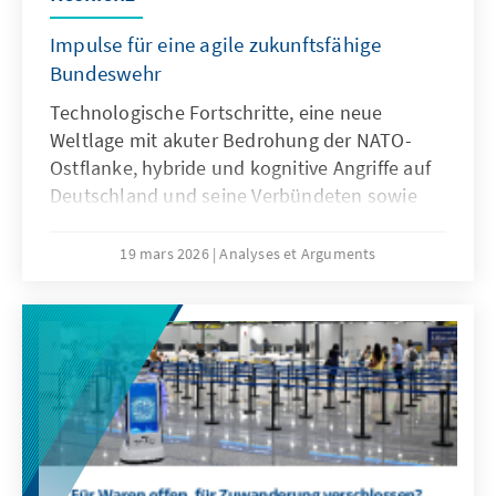
Impulse für eine agile zukunftsfähige
Bundeswehr
Technologische Fortschritte, eine neue
Weltlage mit akuter Bedrohung der NATO-
Ostflanke, hybride und kognitive Angriffe auf
Deutschland und seine Verbündeten sowie
veränderte Kommunikationsbedingungen
stellen die Bundeswehr vor neue
19 mars 2026
Analyses et Arguments
Herausforderungen. Künstliche Intelligenz ist
aber nicht nur Treiber bei diesen
Entwicklungen, sondern zugleich eine
Antwort. Dafür bedarf es einer KI-Strategie,
die wesentliche Herausforderungen gezielt
adressiert und die Möglichkeiten von KI nach
ethischen Richtlinien aktiv nutzt, um effizient
abschrecken zu können.