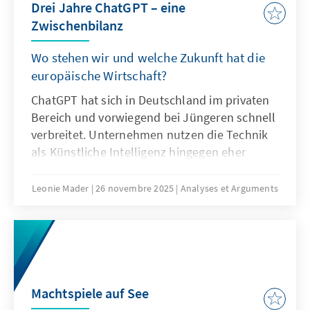
Drei Jahre ChatGPT – eine
Zwischenbilanz
Wo stehen wir und welche Zukunft hat die
europäische Wirtschaft?
ChatGPT hat sich in Deutschland im privaten
Bereich und vorwiegend bei Jüngeren schnell
verbreitet. Unternehmen nutzen die Technik
als Künstliche Intelligenz hingegen eher
zögerlich und explorativ. Ausschlaggebend
hierfür sind nicht nur technische
Leonie Mader
26 novembre 2025
Analyses et Arguments
Eigenschaften von ChatGPT, sondern auch
Produkteigenschaften wie die Transparenz
oder die Spezifikation. Für Europa geht es
deshalb nicht darum, ChatGPT mit
Verzögerung nachzubauen. Vielmehr gilt es
eigene Modelle zu entwickeln oder
Machtspiele auf See
außereuropäische so anzupassen, dass sie als