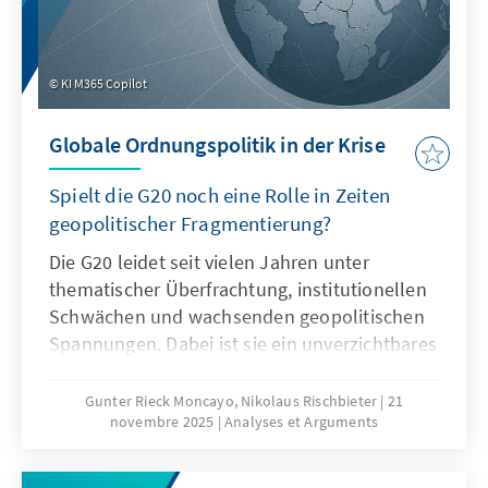
KI M365 Copilot
Globale Ordnungspolitik in der Krise
Spielt die G20 noch eine Rolle in Zeiten
geopolitischer Fragmentierung?
Die G20 leidet seit vielen Jahren unter
thematischer Überfrachtung, institutionellen
Schwächen und wachsenden geopolitischen
Spannungen. Dabei ist sie ein unverzichtbares
Format für die globale Ordnungspolitik und
muss daher ihre Legitimität und Wirksamkeit
Gunter Rieck Moncayo, Nikolaus Rischbieter
21
novembre 2025
Analyses et Arguments
zurückgewinnen. Dies kann nur gelingen,
wenn die G20 sich auf ihr Kernmandat
konzentriert, die Troika zu einer mehrjährigen