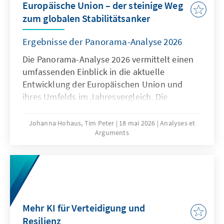
Europäische Union – der steinige Weg
zum globalen Stabilitätsanker
Ergebnisse der Panorama-Analyse 2026
Die Panorama-Analyse 2026 vermittelt einen
umfassenden Einblick in die aktuelle
Entwicklung der Europäischen Union und
ihres Umfelds im Jahresvergleich. Die
jährliche Analyse liefert eine
multithematische Standortbestimmung in
Johanna Hohaus, Tim Peter
18 mai 2026
Analyses et
Arguments
den Bereichen Innovation und
Wettbewerbsfähigkeit, Europapolitische
Ausrichtung der Mitgliedstaaten und Globales
Umfeld. Durch die Verwendung qualitativer
und quantitativer Indikatoren gibt sie
fundierte Einblicke in aktuelle Trends und
Mehr KI für Verteidigung und
Entwicklungen.
Resilienz