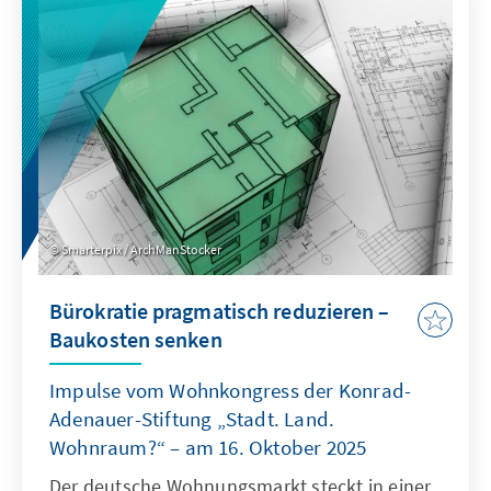
Planungsinstanz weiterentwickelt, die OECD
als Quasi-Sekretariat institutionell stärkt und
ihre Arbeitsweise stärker auf umsetzbare
Ergebnisse ausrichtet.
Smarterpix / ArchManStocker
Bürokratie pragmatisch reduzieren –
Baukosten senken
Impulse vom Wohnkongress der Konrad-
Adenauer-Stiftung „Stadt. Land.
Wohnraum?“ – am 16. Oktober 2025
Der deutsche Wohnungsmarkt steckt in einer