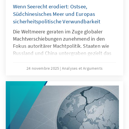
Wenn Seerecht erodiert: Ostsee,
Produkte besser zu den institutionalisierten
Strukturen passen.
Südchinesisches Meer und Europas
sicherheitspolitische Verwundbarkeit
Die Weltmeere geraten im Zuge globaler
Machtverschiebungen zunehmend in den
Fokus autoritärer Machtpolitik. Staaten wie
Russland und China untergraben gezielt das
Seerecht, um maritime Räume strategisch zu
formen – eine Praxis, die als „Lawfare“
24 novembre 2025
Analyses et Arguments
bekannt ist. In der Ostsee zeigen
Sabotageakte Europas Verwundbarkeit, im
Südchinesischen Meer demonstriert China,
wie Recht zur Machtfrage wird. Beide Fälle
verdeutlichen: Wo das Seerecht unterwandert
wird, geraten Europas Sicherheit,
Handlungsfähigkeit und die regelbasierte
Ordnung ins Wanken.