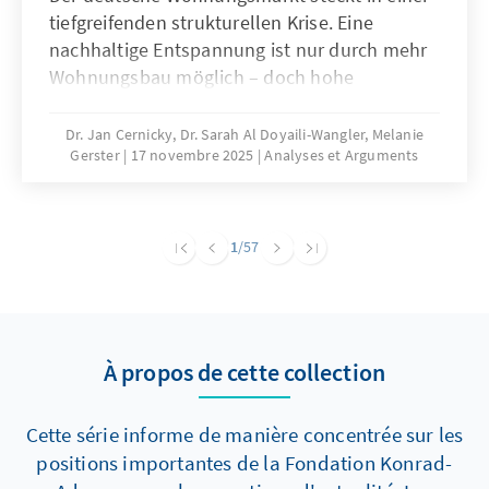
tiefgreifenden strukturellen Krise. Eine
nachhaltige Entspannung ist nur durch mehr
Wohnungsbau möglich – doch hohe
Baukosten und komplexe regulatorische
Vorgaben bremsen die Bautätigkeit erheblich.
Dr. Jan Cernicky, Dr. Sarah Al Doyaili-Wangler, Melanie
Gerster
17 novembre 2025
Analyses et Arguments
Zur Lösung des Problems bedarf es einer
dringenden Reduktion regulatorischer
Komplexität.
1
/57
À propos de cette collection
Cette série informe de manière concentrée sur les
positions importantes de la Fondation Konrad-