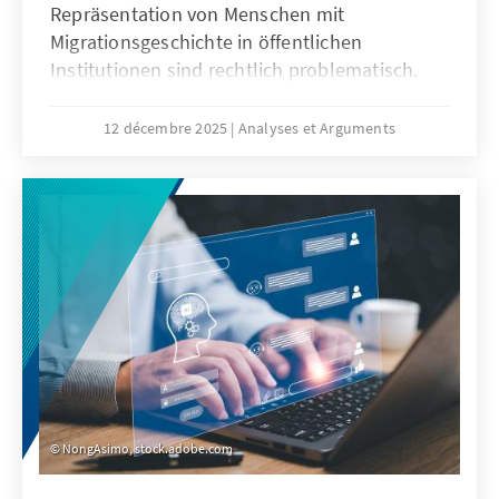
Repräsentation von Menschen mit
Migrationsgeschichte in öffentlichen
Institutionen sind rechtlich problematisch.
Das Grundgesetz verbietet Differenzierungen
nach Herkunft. Für Quoten zugunsten von
12 décembre 2025
Analyses et Arguments
Menschen mit Migrationsgeschichte fehlt eine
verfassungsrechtliche Grundlage. Das Papier
zeigt: Sonderregelungen für neu
eingewanderte Menschen sind nur zu Beginn
sinnvoll. Später besteht die herausfordernde
Aufgabe der Abgrenzung der Gruppe.
NongAsimo, stock.adobe.com