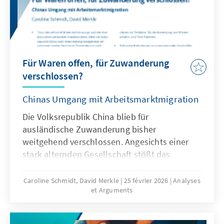
Für Waren offen, für Zuwanderung
verschlossen?
Chinas Umgang mit Arbeitsmarktmigration
Die Volksrepublik China blieb für
ausländische Zuwanderung bisher
weitgehend verschlossen. Angesichts einer
stark alternden Gesellschaft stößt das
Wirtschaftsmodell Chinas zunehmend an
seine Grenzen, was die gezielte Anwerbung
Caroline Schmidt, David Merkle
25 février 2026
Analyses
et Arguments
ausländischer Fach- und Arbeitskräfte auf
absehbare Zeit erfordern könnte. Für
Deutschland und Europa könnte mit China ein