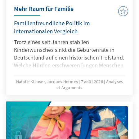
Mehr Raum für Familie
Familienfreundliche Politik im
internationalen Vergleich
Trotz eines seit Jahren stabilen
Kinderwunsches sinkt die Geburtenrate in
Deutschland auf einen historischen Tiefstand.
Welche Hürden erschweren jungen Menschen
die Familiengründung und welche politischen
Rahmenbedingungen können dazu beitragen,
Natalie Klauser, Jacques Hermes
7 août 2026
Analyses
et Arguments
dass mehr Kinderwünsche verwirklicht
werden? Aktuelle Forschungsergebnisse und
ein Vergleich familienpolitischer Ansätze
verschiedener Länder liefern Hinweise für
eine bedarfsgerechte Weiterentwicklung der
Familienpolitik in Deutschland.