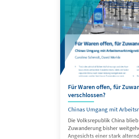
wirksam geschützt werden, z
für europäische Alternativen
geöffnet werden.
Für Waren offen, für Zuw
verschlossen?
Chinas Umgang mit Arbeits
Die Volksrepublik China blieb
Zuwanderung bisher weitgeh
Angesichts einer stark altern