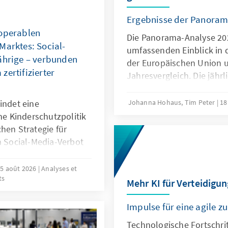
Ergebnisse der Panoram
roperablen
Die Panorama-Analyse 202
Marktes: Social-
umfassenden Einblick in 
ährige – verbunden
der Europäischen Union 
zertifizierter
Jahresvergleich. Die jährl
multithematische Stando
Bereichen Innovation und
indet eine
Johanna Hohaus, Tim Peter
18
Europapolitische Ausrich
ene Kinderschutzpolitik
und Globales Umfeld. Du
hen Strategie für
qualitativer und quantitat
m Social-Media-Verbot
fundierte Einblicke in ak
 viele Staaten auf
Entwicklungen.
 und die jahrelange
5 août 2026
Analyses et
ts
der Plattformen. Es
Mehr KI für Verteidigun
stem zertifizierter
, um die Regeln für
Impulse für eine agile 
chten: Kinder müssen
Technologische Fortschrit