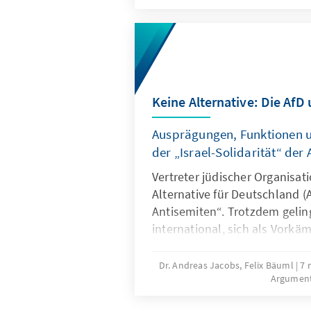
konzentriert, die Troika zu e
Planungsinstanz weiterentwic
Quasi-Sekretariat institutione
Arbeitsweise stärker auf ums
ausrichtet.
Keine Alternative: Die AfD 
Ausprägungen, Funktionen
der „Israel-Solidarität“ der 
Vertreter jüdischer Organisat
Alternative für Deutschland (A
Antisemiten“. Trotzdem geling
international, sich als Vorkäm
Interessen und als Beschütze
Deutschland zu positionieren
Dr. Andreas Jacobs, Felix Bäuml
7 
Argumen
widerspricht einer Reihe ander
vertretener Positionen und er