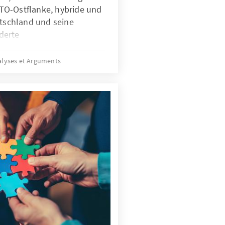
TO-Ostflanke, hybride und
utschland und seine
derte
gen stellen die
rausforderungen.
alyses et Arguments
aber nicht nur Treiber bei
ndern zugleich eine
iner KI-Strategie, die
ungen gezielt adressiert
n KI nach ethischen
m effizient abschrecken zu