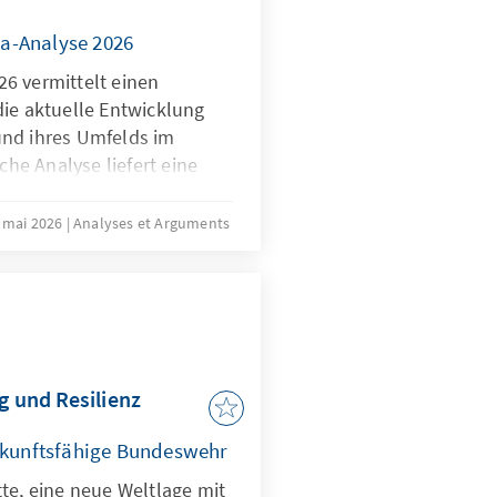
a-Analyse 2026
6 vermittelt einen
die aktuelle Entwicklung
und ihres Umfelds im
iche Analyse liefert eine
rtbestimmung in den
 Wettbewerbsfähigkeit,
 mai 2026
Analyses et Arguments
tung der Mitgliedstaaten
rch die Verwendung
iver Indikatoren gibt sie
tuelle Trends und
g und Resilienz
zukunftsfähige Bundeswehr
te, eine neue Weltlage mit