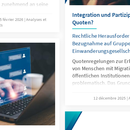
s zunehmend an seine
nwerbung ausländischer
Integration und Partizi
bsehbare Zeit erfordern
5 février 2026
Analyses et
Quoten?
ts
 Europa könnte mit
r im globalen
Rechtliche Herausforder
tehen.
Bezugnahme auf Gruppen
Einwanderungsgesellsch
Quotenregelungen zur Er
von Menschen mit Migrati
öffentlichen Institutionen
problematisch. Das Grund
Differenzierungen nach H
zugunsten von Menschen 
12 décembre 2025
fehlt eine verfassungsrec
Papier zeigt: Sonderregel
eingewanderte Menschen 
sinnvoll. Später besteht 