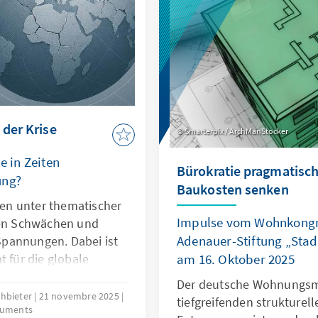
die regelbasierte Ordnun
 der Krise
Smarterpix / ArchManStocker
e in Zeiten
Bürokratie pragmatisch
ung?
Baukosten senken
hren unter thematischer
Impulse vom Wohnkongr
len Schwächen und
Adenauer-Stiftung „Sta
pannungen. Dabei ist
t für die globale
am 16. Oktober 2025
er ihre Legitimität
Der deutsche Wohnungsma
nen. Dies kann nur
chbieter
21 novembre 2025
tiefgreifenden strukturell
guments
auf ihr Kernmandat