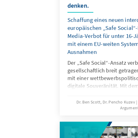
denken.
Schaffung eines neuen inte
europäischen „Safe Social“-
Media-Verbot für unter 16-J
mit einem EU-weiten System 
Ausnahmen
Der „Safe Social“-Ansatz verb
gesellschaftlich breit getrag
mit einer wettbewerbspolitisc
digitale Souveränität. Mit de
für unter 16-Jährige reagieren
gefährliche digitale Produkte
Dr. Ben Scott, Dr. Pencho Kuzev
Argumen
Untätigkeit marktbeherrschen
sollte mit einem EU-weiten Sy
Ausnahmen verbunden werden
digitale Dienste neu auszuri