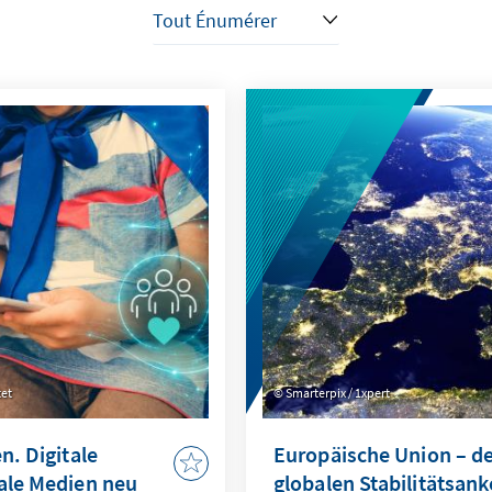
tet
Smarterpix / 1xpert
n. Digitale
Europäische Union – d
iale Medien neu
globalen Stabilitätsank