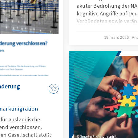
ugleich muss der Markt
akuter Bedrohung der NA
 zum heutigen Oligopol
kognitive Angriffe auf De
Verbündeten sowie verän
Kommunikationsbedingun
Bundeswehr vor neue He
19 mars 2026
An
Künstliche Intelligenz ist 
diesen Entwicklungen, so
Antwort. Dafür bedarf es e
wesentliche Herausforder
und die Möglichkeiten vo
Richtlinien aktiv nutzt, u
anderung
können.
marktmigration
 für ausländische
end verschlossen.
den Gesellschaft stößt
SmarterPix / alphaspirit