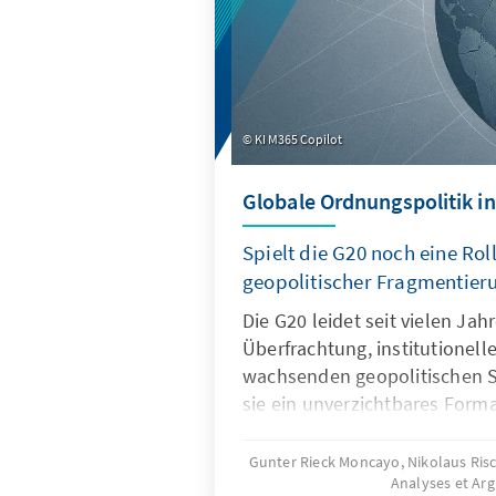
KI M365 Copilot
Globale Ordnungspolitik in
Spielt die G20 noch eine Roll
geopolitischer Fragmentier
Die G20 leidet seit vielen Ja
Überfrachtung, institutionel
wachsenden geopolitischen S
sie ein unverzichtbares Forma
Ordnungspolitik und muss dah
und Wirksamkeit zurückgewin
Gunter Rieck Moncayo, Nikolaus Ris
Analyses et Ar
gelingen, wenn die G20 sich 