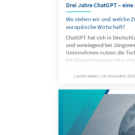
Drei Jahre ChatGPT – eine
Wo stehen wir und welche Zu
europäische Wirtschaft?
ChatGPT hat sich in Deutschl
und vorwiegend bei Jüngeren 
Unternehmen nutzen die Tech
Intelligenz hingegen eher zög
Ausschlaggebend hierfür sind
Eigenschaften von ChatGPT, 
Leonie Mader
26 novembre 202
Produkteigenschaften wie die
Spezifikation. Für Europa geh
darum, ChatGPT mit Verzöge
Vielmehr gilt es eigene Model
außereuropäische so anzupass
Produkte besser zu den instit
Strukturen passen.