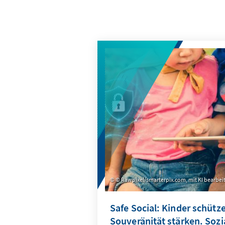
© Rawpixel/smarterpix.com, mit KI bearbei
Safe Social: Kinder schütze
Souveränität stärken. Soz