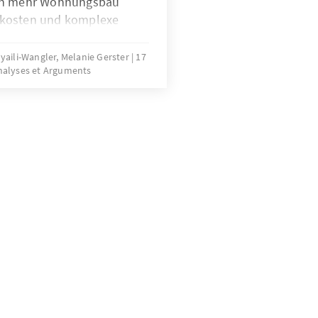
rch mehr Wohnungsbau
ukosten und komplexe
bremsen die Bautätigkeit
s Problems bedarf es einer
oyaili-Wangler, Melanie Gerster
17
nalyses et Arguments
ulatorischer Komplexität.