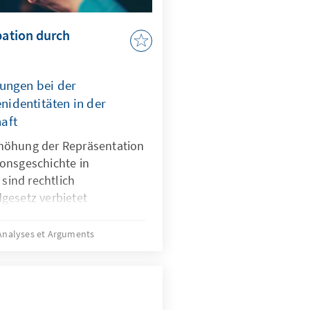
pation durch
ungen bei der
identitäten in der
aft
höhung der Repräsentation
onsgeschichte in
 sind rechtlich
gesetz verbietet
erkunft. Für Quoten
mit Migrationsgeschichte
Analyses et Arguments
htliche Grundlage. Das
ungen für neu
sind nur zu Beginn
die herausfordernde