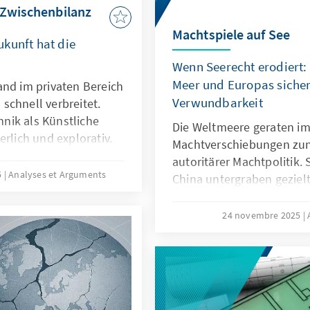
Aufgabe der Abgrenzung 
 Zwischenbilanz
Machtspiele auf See
kunft hat die
Wenn Seerecht erodiert:
Meer und Europas sicher
and im privaten Bereich
Verwundbarkeit
schnell verbreitet.
nik als Künstliche
Die Weltmeere geraten im
erlich und explorativ.
Machtverschiebungen zu
 nicht nur technische
autoritärer Machtpolitik.
sondern auch
5
Analyses et Arguments
China untergraben geziel
 Transparenz oder die
maritime Räume strategisc
t es deshalb nicht
die als „Lawfare“ bekannt 
24 novembre 2025
rung nachzubauen.
Sabotageakte Europas Ve
le zu entwickeln oder
Südchinesischen Meer dem
en, dass sie als
Recht zur Machtfrage wird
utionalisierten
verdeutlichen: Wo das Se
geraten Europas Sicherhe