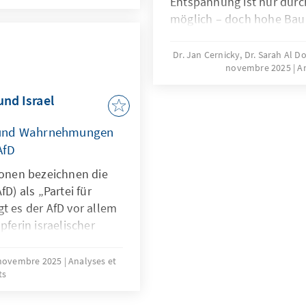
Entspannung ist nur du
iner mehrjährigen
möglich – doch hohe Ba
kelt, die OECD als
regulatorische Vorgaben 
ll stärkt und ihre
erheblich. Zur Lösung de
Dr. Jan Cernicky, Dr. Sarah Al D
etzbare Ergebnisse
novembre 2025
A
dringenden Reduktion reg
und Israel
 und Wahrnehmungen
AfD
ionen bezeichnen die
fD) als „Partei für
t es der AfD vor allem
pferin israelischer
rin jüdischen Lebens in
. Diese Positionierung
novembre 2025
Analyses et
ts
er in der Partei
füllt mehrere