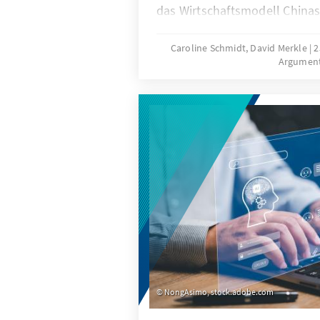
das Wirtschaftsmodell China
Grenzen, was die gezielte A
Fach- und Arbeitskräfte auf a
Caroline Schmidt, David Merkle
2
Argumen
könnte. Für Deutschland und
China ein neuer Wettbewerbe
Wettbewerb um Talente ents
NongAsimo, stock.adobe.com