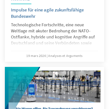
Impulse für eine agile zukunftsfähige
Bundeswehr
Technologische Fortschritte, eine neue
Weltlage mit akuter Bedrohung der NATO-
Ostflanke, hybride und kognitive Angriffe auf
Deutschland und seine Verbündeten sowie
veränderte Kommunikationsbedingungen
stellen die Bundeswehr vor neue
19 mars 2026
Analyses et Arguments
Herausforderungen. Künstliche Intelligenz ist
aber nicht nur Treiber bei diesen
Entwicklungen, sondern zugleich eine
Antwort. Dafür bedarf es einer KI-Strategie,
die wesentliche Herausforderungen gezielt
adressiert und die Möglichkeiten von KI nach
ethischen Richtlinien aktiv nutzt, um effizient
abschrecken zu können.