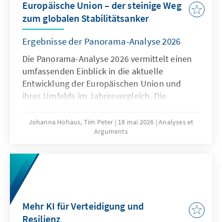
Europäische Union – der steinige Weg
zum globalen Stabilitätsanker
Ergebnisse der Panorama-Analyse 2026
Die Panorama-Analyse 2026 vermittelt einen
umfassenden Einblick in die aktuelle
Entwicklung der Europäischen Union und
ihres Umfelds im Jahresvergleich. Die
jährliche Analyse liefert eine
multithematische Standortbestimmung in
Johanna Hohaus, Tim Peter
18 mai 2026
Analyses et
Arguments
den Bereichen Innovation und
Wettbewerbsfähigkeit, Europapolitische
Ausrichtung der Mitgliedstaaten und Globales
Umfeld. Durch die Verwendung qualitativer
und quantitativer Indikatoren gibt sie
fundierte Einblicke in aktuelle Trends und
Mehr KI für Verteidigung und
Entwicklungen.
Resilienz