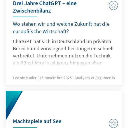
Drei Jahre ChatGPT – eine
Zwischenbilanz
Wo stehen wir und welche Zukunft hat die
europäische Wirtschaft?
ChatGPT hat sich in Deutschland im privaten
Bereich und vorwiegend bei Jüngeren schnell
verbreitet. Unternehmen nutzen die Technik
als Künstliche Intelligenz hingegen eher
zögerlich und explorativ. Ausschlaggebend
hierfür sind nicht nur technische
Leonie Mader
26 novembre 2025
Analyses et Arguments
Eigenschaften von ChatGPT, sondern auch
Produkteigenschaften wie die Transparenz
oder die Spezifikation. Für Europa geht es
deshalb nicht darum, ChatGPT mit
Verzögerung nachzubauen. Vielmehr gilt es
eigene Modelle zu entwickeln oder
Machtspiele auf See
außereuropäische so anzupassen, dass sie als