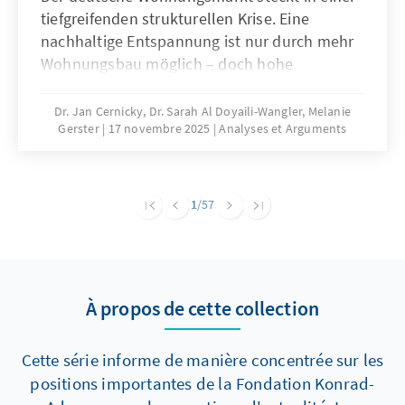
tiefgreifenden strukturellen Krise. Eine
nachhaltige Entspannung ist nur durch mehr
Wohnungsbau möglich – doch hohe
Baukosten und komplexe regulatorische
Vorgaben bremsen die Bautätigkeit erheblich.
Dr. Jan Cernicky, Dr. Sarah Al Doyaili-Wangler, Melanie
Gerster
17 novembre 2025
Analyses et Arguments
Zur Lösung des Problems bedarf es einer
dringenden Reduktion regulatorischer
Komplexität.
1
/57
À propos de cette collection
Cette série informe de manière concentrée sur les
positions importantes de la Fondation Konrad-