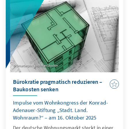
Planungsinstanz weiterentwickelt, die OECD
als Quasi-Sekretariat institutionell stärkt und
ihre Arbeitsweise stärker auf umsetzbare
Ergebnisse ausrichtet.
Smarterpix / ArchManStocker
Bürokratie pragmatisch reduzieren –
Baukosten senken
Impulse vom Wohnkongress der Konrad-
Adenauer-Stiftung „Stadt. Land.
Wohnraum?“ – am 16. Oktober 2025
Der deutsche Wohnungsmarkt steckt in einer