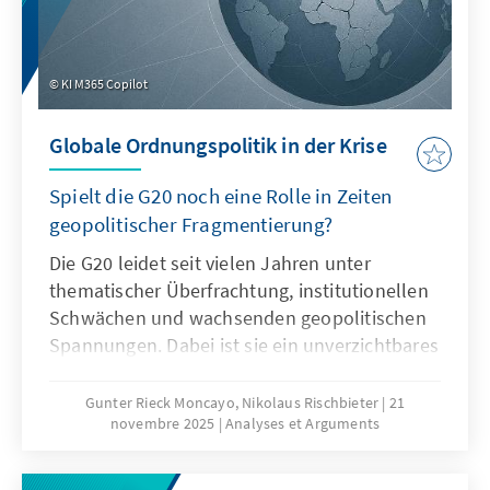
KI M365 Copilot
Globale Ordnungspolitik in der Krise
Spielt die G20 noch eine Rolle in Zeiten
geopolitischer Fragmentierung?
Die G20 leidet seit vielen Jahren unter
thematischer Überfrachtung, institutionellen
Schwächen und wachsenden geopolitischen
Spannungen. Dabei ist sie ein unverzichtbares
Format für die globale Ordnungspolitik und
muss daher ihre Legitimität und Wirksamkeit
Gunter Rieck Moncayo, Nikolaus Rischbieter
21
novembre 2025
Analyses et Arguments
zurückgewinnen. Dies kann nur gelingen,
wenn die G20 sich auf ihr Kernmandat
konzentriert, die Troika zu einer mehrjährigen