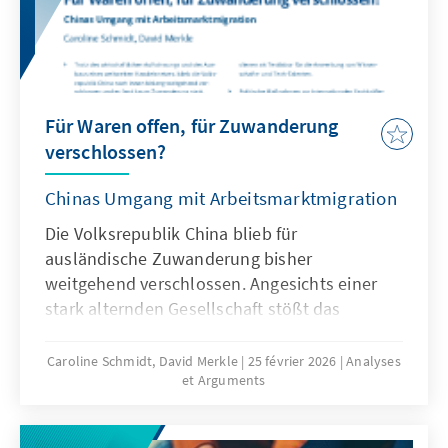
Für Waren offen, für Zuwanderung
verschlossen?
Chinas Umgang mit Arbeitsmarktmigration
Die Volksrepublik China blieb für
ausländische Zuwanderung bisher
weitgehend verschlossen. Angesichts einer
stark alternden Gesellschaft stößt das
Wirtschaftsmodell Chinas zunehmend an
seine Grenzen, was die gezielte Anwerbung
Caroline Schmidt, David Merkle
25 février 2026
Analyses
et Arguments
ausländischer Fach- und Arbeitskräfte auf
absehbare Zeit erfordern könnte. Für
Deutschland und Europa könnte mit China ein