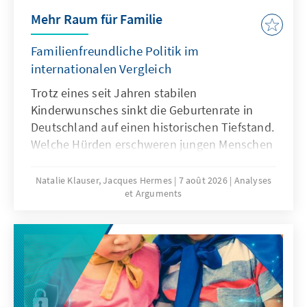
Mehr Raum für Familie
Familienfreundliche Politik im
internationalen Vergleich
Trotz eines seit Jahren stabilen
Kinderwunsches sinkt die Geburtenrate in
Deutschland auf einen historischen Tiefstand.
Welche Hürden erschweren jungen Menschen
die Familiengründung und welche politischen
Rahmenbedingungen können dazu beitragen,
Natalie Klauser, Jacques Hermes
7 août 2026
Analyses
et Arguments
dass mehr Kinderwünsche verwirklicht
werden? Aktuelle Forschungsergebnisse und
ein Vergleich familienpolitischer Ansätze
verschiedener Länder liefern Hinweise für
eine bedarfsgerechte Weiterentwicklung der
Familienpolitik in Deutschland.