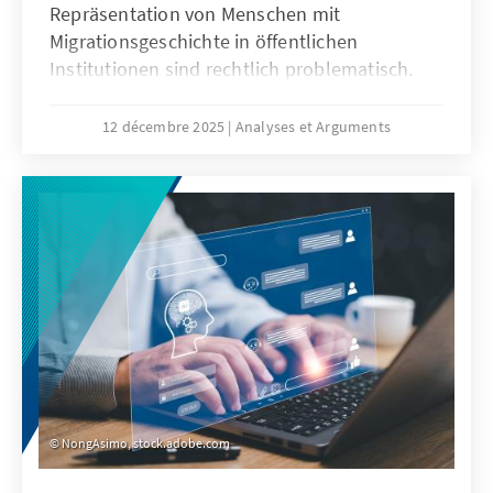
Repräsentation von Menschen mit
Migrationsgeschichte in öffentlichen
Institutionen sind rechtlich problematisch.
Das Grundgesetz verbietet Differenzierungen
nach Herkunft. Für Quoten zugunsten von
12 décembre 2025
Analyses et Arguments
Menschen mit Migrationsgeschichte fehlt eine
verfassungsrechtliche Grundlage. Das Papier
zeigt: Sonderregelungen für neu
eingewanderte Menschen sind nur zu Beginn
sinnvoll. Später besteht die herausfordernde
Aufgabe der Abgrenzung der Gruppe.
NongAsimo, stock.adobe.com