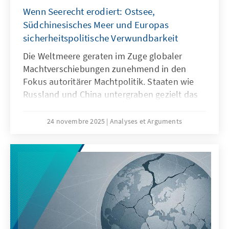
Wenn Seerecht erodiert: Ostsee,
Produkte besser zu den institutionalisierten
Strukturen passen.
Südchinesisches Meer und Europas
sicherheitspolitische Verwundbarkeit
Die Weltmeere geraten im Zuge globaler
Machtverschiebungen zunehmend in den
Fokus autoritärer Machtpolitik. Staaten wie
Russland und China untergraben gezielt das
Seerecht, um maritime Räume strategisch zu
formen – eine Praxis, die als „Lawfare“
24 novembre 2025
Analyses et Arguments
bekannt ist. In der Ostsee zeigen
Sabotageakte Europas Verwundbarkeit, im
Südchinesischen Meer demonstriert China,
wie Recht zur Machtfrage wird. Beide Fälle
verdeutlichen: Wo das Seerecht unterwandert
wird, geraten Europas Sicherheit,
Handlungsfähigkeit und die regelbasierte
Ordnung ins Wanken.