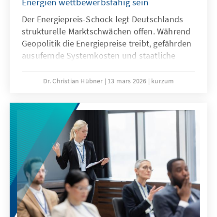
Energien wettbewerbsfähig sein
Der Energiepreis-Schock legt Deutschlands
strukturelle Marktschwächen offen. Während
Geopolitik die Energiepreise treibt, gefährden
ausufernde Systemkosten und staatliche
Abgaben unsere Wirtschaftssubstanz. Eine
resiliente Energiewende wirkt dem entgegen
Dr. Christian Hübner
13 mars 2026
kurzum
und ist auch bei sinkenden fossilen Preisen
wettbewerbsfähig. So lässt sich unser
Industriestandort sichern und verhindert,
dass Klimaschutz durch den Verlust
wertvoller Wertschöpfung erkauft wird.