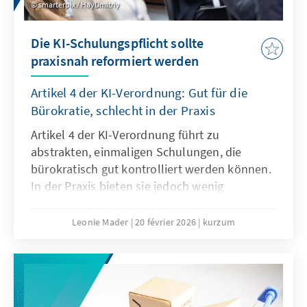
smarterpix / HayDmitriy
Die KI-Schulungspflicht sollte
praxisnah reformiert werden
Artikel 4 der KI-Verordnung: Gut für die
Bürokratie, schlecht in der Praxis
Artikel 4 der KI-Verordnung führt zu
abstrakten, einmaligen Schulungen, die
bürokratisch gut kontrolliert werden können.
In der Praxis bieten sie jedoch wenig
tatsächlichen Mehrwert, es braucht vielmehr
agile, sektorale Lehr- und Lernangebote. Der
Leonie Mader
20 février 2026
kurzum
Passus sollte deshalb mit dem Digitalen
Omnibus modifiziert werden.