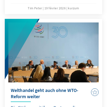
sollte „Buy European” die Ultima Ratio sein
und nur in eng definierten Bereichen
Tim Peter
19 février 2026
kurzum
angewandt werden. Effektiver wäre eine
Kombination aus gezielten Ausgleichszöllen
bei unfairem Wettbewerb und einer offensiven
Freihandelsagenda.
IMAGO / Xinhua
Welthandel geht auch ohne WTO-
Reform weiter