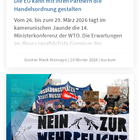
Die EU kann mit ihren Partnern die
Handelsordnung gestalten
Vom 26. bis zum 29. März 2026 tagt im
kamerunischen Jaunde die 14.
Ministerkonferenz der WTO. Die Erwartungen
an dieses ranghöchste Gremium des
Welthandels sind denkbar niedrig. Niemand
geht ernsthaft davon aus, dass der seit der 4.
Gunter Rieck Moncayo
10 février 2026
kurzum
Ministerkonferenz in Doha andauernde
Stillstand aufgelöst werden kann. Die seit
Jahren geforderte grundlegende Reform der
WTO wird auch dieses Mal nicht gelingen. Das
ist zwar keine gute Nachricht für die globale
Handelsordnung, es bedeutet aber nicht, dass
den konstruktiven Kräften innerhalb der
Weltgemeinschaft und insbesondere der EU
die Hände gebunden sind.