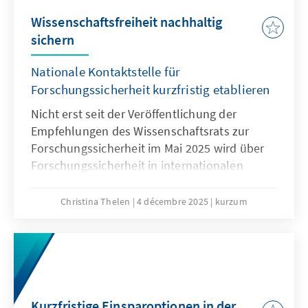
Wissenschaftsfreiheit nachhaltig
sichern
Nationale Kontaktstelle für
Forschungssicherheit kurzfristig etablieren
Nicht erst seit der Veröffentlichung der
Empfehlungen des Wissenschaftsrats zur
Forschungssicherheit im Mai 2025 wird über
Forschungssicherheit in internationalen
Kooperationen intensiv diskutiert. Waren
diese noch bis vor wenigen Jahren im
Christina Thelen
4 décembre 2025
kurzum
Regelfall positiv belegt – gilt doch
Internationalität in der Forschung als
Wissenstreiber und Goldstandard – rücken
spätestens seit dem Überfall Russlands auf
die Ukraine, die Risiken internationaler
Kooperationen immer mehr in den Fokus.
Kurzfristige Einsparoptionen in der