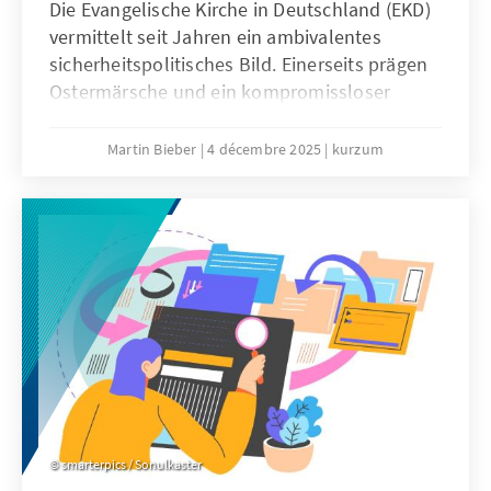
Die Evangelische Kirche in Deutschland (EKD)
vermittelt seit Jahren ein ambivalentes
sicherheitspolitisches Bild. Einerseits prägen
Ostermärsche und ein kompromissloser
Pazifismus das Denken vieler
Kirchenmitglieder. Andererseits engagieren
Martin Bieber
4 décembre 2025
kurzum
sich evangelische Geistliche in der
Militärseelsorge der Bundeswehr und
begleiten Soldatinnen und Soldaten bei
Auslandseinsätzen.
smarterpics / Sonulkaster