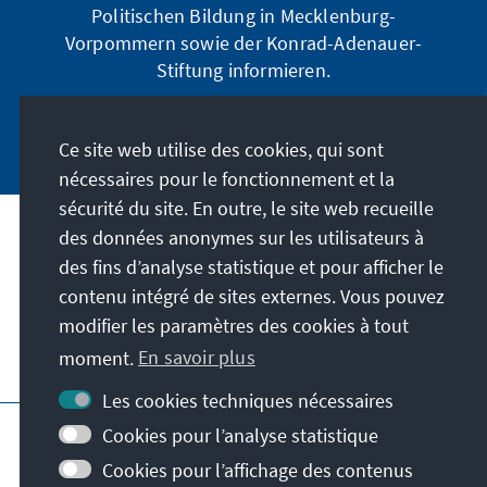
Politischen Bildung in Mecklenburg-
Vorpommern sowie der Konrad-Adenauer-
Stiftung informieren.
Jetzt abonnieren
Ce site web utilise des cookies, qui sont
nécessaires pour le fonctionnement et la
sécurité du site. En outre, le site web recueille
des données anonymes sur les utilisateurs à
Adresse
des fins d’analyse statistique et pour afficher le
contenu intégré de sites externes. Vous pouvez
Contact
modifier les paramètres des cookies à tout
moment.
En savoir plus
Visitez aussi
Les cookies techniques nécessaires
Page principale de la KAS
Impressum
Cookies pour l’analyse statistique
Protection des données
Cookies pour l’affichage des contenus
Conditions d'utilisation