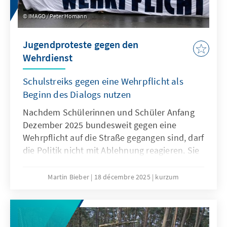
IMAGO / Peter Homann
Jugendproteste gegen den
Wehrdienst
Schulstreiks gegen eine Wehrpflicht als
Beginn des Dialogs nutzen
Nachdem Schülerinnen und Schüler Anfang
Dezember 2025 bundesweit gegen eine
Wehrpflicht auf die Straße gegangen sind, darf
die Politik nicht mit Ablehnung reagieren. Sie
muss den Sorgen und Bedürfnissen der
jungen Generation offen begegnen. Nur wenn
Martin Bieber
18 décembre 2025
kurzum
die Jugend einbezogen wird, werden
Maßnahmen wie das
Wehrdienstmodernisierungsgesetz oder ein
potenzieller Gesellschaftsdienst Akzeptanz