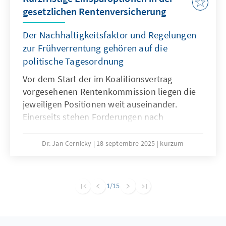
gesetzlichen Rentenversicherung
Der Nachhaltigkeitsfaktor und Regelungen
zur Frühverrentung gehören auf die
politische Tagesordnung
Vor dem Start der im Koalitionsvertrag
vorgesehenen Rentenkommission liegen die
jeweiligen Positionen weit auseinander.
Einerseits stehen Forderungen nach
Einsparungen, andererseits wird jegliche
Kürzung von Leistungen abgelehnt. Eine
Dr. Jan Cernicky
18 septembre 2025
kurzum
notwendige große Rentenreform, die auch
Fragen der Pensionen, des
Renteneintrittsalters und der Beitragshöhe
1
/15
adressiert, sollte zwar weiter das Ziel sein,
erscheint jedoch in der kurzen Frist sehr
ambitioniert. Um auf dem Weg zu größeren