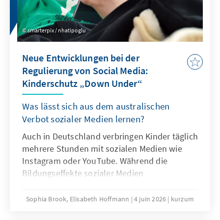
Überlegungen sein.
smarterpix / nhatipoglu
Neue Entwicklungen bei der
Regulierung von Social Media:
Kinderschutz „Down Under“
Was lässt sich aus dem australischen
Verbot sozialer Medien lernen?
Auch in Deutschland verbringen Kinder täglich
mehrere Stunden mit sozialen Medien wie
Instagram oder YouTube. Während die
Bildungseffekte sozialer Medien
überschaubar sind, mehren sich die Belege
für Suchtgefahr und weitere problematische
Sophia Brook, Elisabeth Hoffmann
4 juin 2026
kurzum
Folgen intensiven Konsums sozialer Medien.