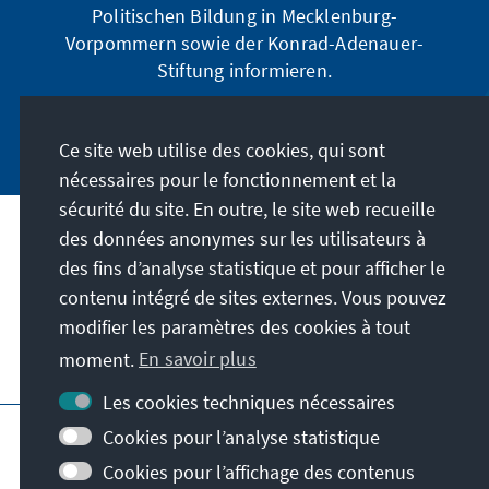
Politischen Bildung in Mecklenburg-
Vorpommern sowie der Konrad-Adenauer-
Stiftung informieren.
Jetzt abonnieren
Ce site web utilise des cookies, qui sont
nécessaires pour le fonctionnement et la
sécurité du site. En outre, le site web recueille
des données anonymes sur les utilisateurs à
Adresse
des fins d’analyse statistique et pour afficher le
contenu intégré de sites externes. Vous pouvez
Contact
modifier les paramètres des cookies à tout
moment.
En savoir plus
Visitez aussi
Les cookies techniques nécessaires
Page principale de la KAS
Impressum
Cookies pour l’analyse statistique
Protection des données
Cookies pour l’affichage des contenus
Conditions d'utilisation