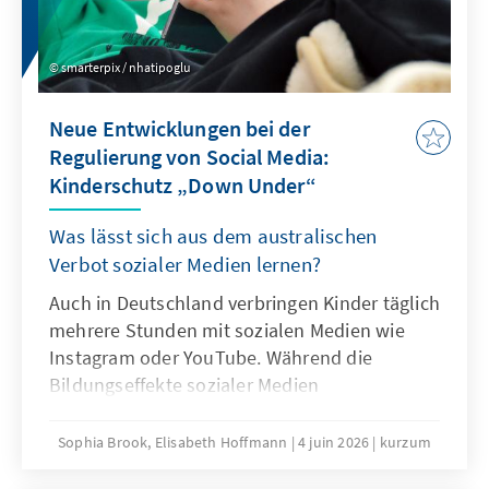
Überlegungen sein.
smarterpix / nhatipoglu
Neue Entwicklungen bei der
Regulierung von Social Media:
Kinderschutz „Down Under“
Was lässt sich aus dem australischen
Verbot sozialer Medien lernen?
Auch in Deutschland verbringen Kinder täglich
mehrere Stunden mit sozialen Medien wie
Instagram oder YouTube. Während die
Bildungseffekte sozialer Medien
überschaubar sind, mehren sich die Belege
für Suchtgefahr und weitere problematische
Sophia Brook, Elisabeth Hoffmann
4 juin 2026
kurzum
Folgen intensiven Konsums sozialer Medien.