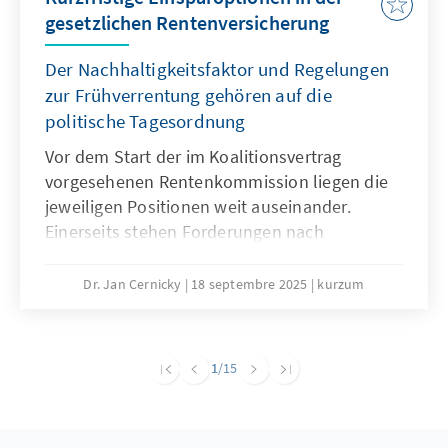
gesetzlichen Rentenversicherung
Der Nachhaltigkeitsfaktor und Regelungen
zur Frühverrentung gehören auf die
politische Tagesordnung
Vor dem Start der im Koalitionsvertrag
vorgesehenen Rentenkommission liegen die
jeweiligen Positionen weit auseinander.
Einerseits stehen Forderungen nach
Einsparungen, andererseits wird jegliche
Kürzung von Leistungen abgelehnt. Eine
Dr. Jan Cernicky
18 septembre 2025
kurzum
notwendige große Rentenreform, die auch
Fragen der Pensionen, des
Renteneintrittsalters und der Beitragshöhe
1
/15
adressiert, sollte zwar weiter das Ziel sein,
erscheint jedoch in der kurzen Frist sehr
ambitioniert. Um auf dem Weg zu größeren