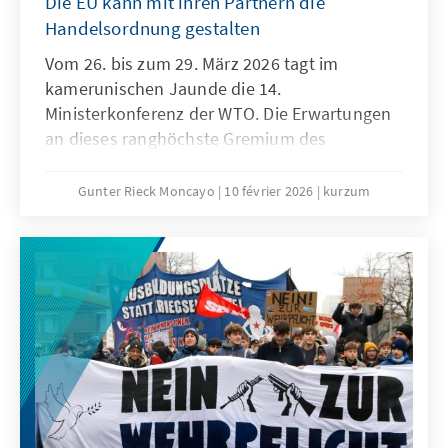
Die EU kann mit ihren Partnern die
Handelsordnung gestalten
Vom 26. bis zum 29. März 2026 tagt im
kamerunischen Jaunde die 14.
Ministerkonferenz der WTO. Die Erwartungen
an dieses ranghöchste Gremium des
Welthandels sind denkbar niedrig. Niemand
geht ernsthaft davon aus, dass der seit der 4.
Gunter Rieck Moncayo
10 février 2026
kurzum
Ministerkonferenz in Doha andauernde
Stillstand aufgelöst werden kann. Die seit
Jahren geforderte grundlegende Reform der
WTO wird auch dieses Mal nicht gelingen. Das
ist zwar keine gute Nachricht für die globale
Handelsordnung, es bedeutet aber nicht, dass
den konstruktiven Kräften innerhalb der
Weltgemeinschaft und insbesondere der EU
die Hände gebunden sind.