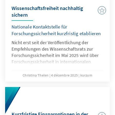
Wissenschaftsfreiheit nachhaltig
sichern
Nationale Kontaktstelle für
Forschungssicherheit kurzfristig etablieren
Nicht erst seit der Veröffentlichung der
Empfehlungen des Wissenschaftsrats zur
Forschungssicherheit im Mai 2025 wird über
Forschungssicherheit in internationalen
Kooperationen intensiv diskutiert. Waren
diese noch bis vor wenigen Jahren im
Christina Thelen
4 décembre 2025
kurzum
Regelfall positiv belegt – gilt doch
Internationalität in der Forschung als
Wissenstreiber und Goldstandard – rücken
spätestens seit dem Überfall Russlands auf
die Ukraine, die Risiken internationaler
Kooperationen immer mehr in den Fokus.
Kurzfristige Einsparoptionen in der