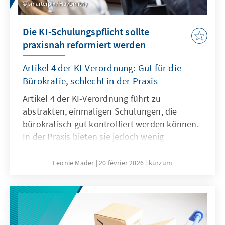
smarterpix / HayDmitriy
Die KI-Schulungspflicht sollte
praxisnah reformiert werden
Artikel 4 der KI-Verordnung: Gut für die
Bürokratie, schlecht in der Praxis
Artikel 4 der KI-Verordnung führt zu
abstrakten, einmaligen Schulungen, die
bürokratisch gut kontrolliert werden können.
In der Praxis bieten sie jedoch wenig
tatsächlichen Mehrwert, es braucht vielmehr
agile, sektorale Lehr- und Lernangebote. Der
Leonie Mader
20 février 2026
kurzum
Passus sollte deshalb mit dem Digitalen
Omnibus modifiziert werden.