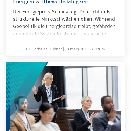
Energien wettbewerbsfähig sein
Der Energiepreis-Schock legt Deutschlands
strukturelle Marktschwächen offen. Während
Geopolitik die Energiepreise treibt, gefährden
ausufernde Systemkosten und staatliche
Abgaben unsere Wirtschaftssubstanz. Eine
resiliente Energiewende wirkt dem entgegen
Dr. Christian Hübner
13 mars 2026
kurzum
und ist auch bei sinkenden fossilen Preisen
wettbewerbsfähig. So lässt sich unser
Industriestandort sichern und verhindert,
dass Klimaschutz durch den Verlust
wertvoller Wertschöpfung erkauft wird.