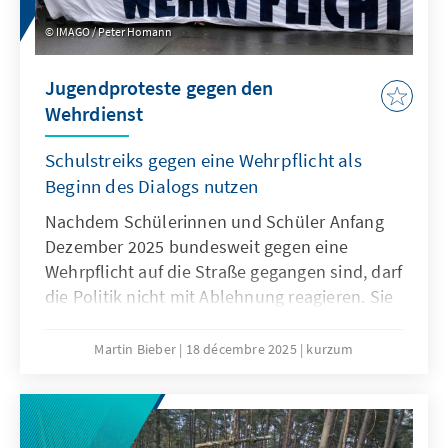
IMAGO / Peter Homann
Jugendproteste gegen den
Wehrdienst
Schulstreiks gegen eine Wehrpflicht als
Beginn des Dialogs nutzen
Nachdem Schülerinnen und Schüler Anfang
Dezember 2025 bundesweit gegen eine
Wehrpflicht auf die Straße gegangen sind, darf
die Politik nicht mit Ablehnung reagieren. Sie
muss den Sorgen und Bedürfnissen der
jungen Generation offen begegnen. Nur wenn
Martin Bieber
18 décembre 2025
kurzum
die Jugend einbezogen wird, werden
Maßnahmen wie das
Wehrdienstmodernisierungsgesetz oder ein
potenzieller Gesellschaftsdienst Akzeptanz