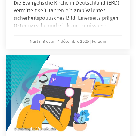
Die Evangelische Kirche in Deutschland (EKD)
vermittelt seit Jahren ein ambivalentes
sicherheitspolitisches Bild. Einerseits prägen
Ostermärsche und ein kompromissloser
Pazifismus das Denken vieler
Kirchenmitglieder. Andererseits engagieren
Martin Bieber
4 décembre 2025
kurzum
sich evangelische Geistliche in der
Militärseelsorge der Bundeswehr und
begleiten Soldatinnen und Soldaten bei
Auslandseinsätzen.
smarterpics / Sonulkaster