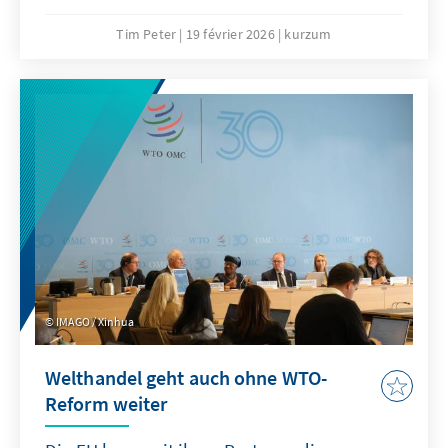
sollte „Buy European” die Ultima Ratio sein
und nur in eng definierten Bereichen
Tim Peter
19 février 2026
kurzum
angewandt werden. Effektiver wäre eine
Kombination aus gezielten Ausgleichszöllen
bei unfairem Wettbewerb und einer offensiven
Freihandelsagenda.
IMAGO / Xinhua
Welthandel geht auch ohne WTO-
Reform weiter