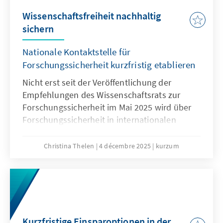
Wissenschaftsfreiheit nachhaltig
sichern
Nationale Kontaktstelle für
Forschungssicherheit kurzfristig etablieren
Nicht erst seit der Veröffentlichung der
Empfehlungen des Wissenschaftsrats zur
Forschungssicherheit im Mai 2025 wird über
Forschungssicherheit in internationalen
Kooperationen intensiv diskutiert. Waren
diese noch bis vor wenigen Jahren im
Christina Thelen
4 décembre 2025
kurzum
Regelfall positiv belegt – gilt doch
Internationalität in der Forschung als
Wissenstreiber und Goldstandard – rücken
spätestens seit dem Überfall Russlands auf
die Ukraine, die Risiken internationaler
Kooperationen immer mehr in den Fokus.
Kurzfristige Einsparoptionen in der