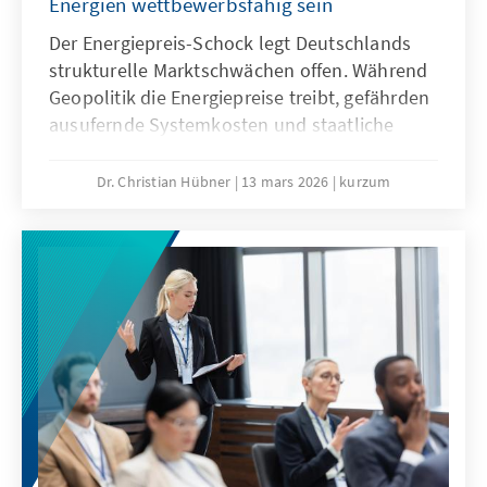
Energien wettbewerbsfähig sein
Der Energiepreis-Schock legt Deutschlands
strukturelle Marktschwächen offen. Während
Geopolitik die Energiepreise treibt, gefährden
ausufernde Systemkosten und staatliche
Abgaben unsere Wirtschaftssubstanz. Eine
resiliente Energiewende wirkt dem entgegen
Dr. Christian Hübner
13 mars 2026
kurzum
und ist auch bei sinkenden fossilen Preisen
wettbewerbsfähig. So lässt sich unser
Industriestandort sichern und verhindert,
dass Klimaschutz durch den Verlust
wertvoller Wertschöpfung erkauft wird.