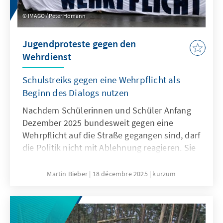
IMAGO / Peter Homann
Jugendproteste gegen den
Wehrdienst
Schulstreiks gegen eine Wehrpflicht als
Beginn des Dialogs nutzen
Nachdem Schülerinnen und Schüler Anfang
Dezember 2025 bundesweit gegen eine
Wehrpflicht auf die Straße gegangen sind, darf
die Politik nicht mit Ablehnung reagieren. Sie
muss den Sorgen und Bedürfnissen der
jungen Generation offen begegnen. Nur wenn
Martin Bieber
18 décembre 2025
kurzum
die Jugend einbezogen wird, werden
Maßnahmen wie das
Wehrdienstmodernisierungsgesetz oder ein
potenzieller Gesellschaftsdienst Akzeptanz