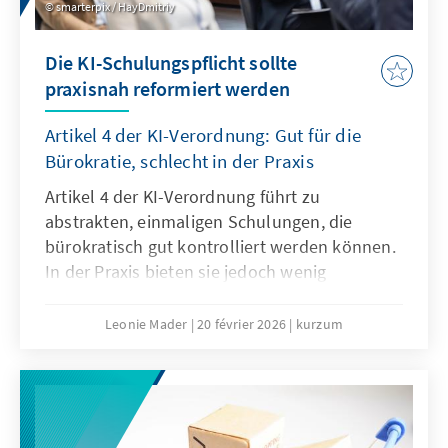
smarterpix / HayDmitriy
Die KI-Schulungspflicht sollte
praxisnah reformiert werden
Artikel 4 der KI-Verordnung: Gut für die
Bürokratie, schlecht in der Praxis
Artikel 4 der KI-Verordnung führt zu
abstrakten, einmaligen Schulungen, die
bürokratisch gut kontrolliert werden können.
In der Praxis bieten sie jedoch wenig
tatsächlichen Mehrwert, es braucht vielmehr
agile, sektorale Lehr- und Lernangebote. Der
Leonie Mader
20 février 2026
kurzum
Passus sollte deshalb mit dem Digitalen
Omnibus modifiziert werden.