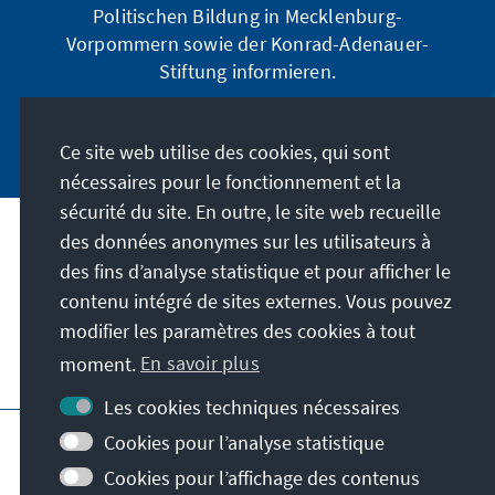
Politischen Bildung in Mecklenburg-
Vorpommern sowie der Konrad-Adenauer-
Stiftung informieren.
Jetzt abonnieren
Ce site web utilise des cookies, qui sont
nécessaires pour le fonctionnement et la
sécurité du site. En outre, le site web recueille
des données anonymes sur les utilisateurs à
Adresse
des fins d’analyse statistique et pour afficher le
contenu intégré de sites externes. Vous pouvez
Contact
modifier les paramètres des cookies à tout
moment.
En savoir plus
Visitez aussi
Les cookies techniques nécessaires
Page principale de la KAS
Impressum
Cookies pour l’analyse statistique
Protection des données
Cookies pour l’affichage des contenus
Conditions d'utilisation