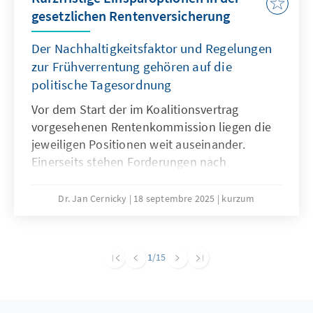
gesetzlichen Rentenversicherung
Der Nachhaltigkeitsfaktor und Regelungen
zur Frühverrentung gehören auf die
politische Tagesordnung
Vor dem Start der im Koalitionsvertrag
vorgesehenen Rentenkommission liegen die
jeweiligen Positionen weit auseinander.
Einerseits stehen Forderungen nach
Einsparungen, andererseits wird jegliche
Kürzung von Leistungen abgelehnt. Eine
Dr. Jan Cernicky
18 septembre 2025
kurzum
notwendige große Rentenreform, die auch
Fragen der Pensionen, des
Renteneintrittsalters und der Beitragshöhe
1
/15
adressiert, sollte zwar weiter das Ziel sein,
erscheint jedoch in der kurzen Frist sehr
ambitioniert. Um auf dem Weg zu größeren