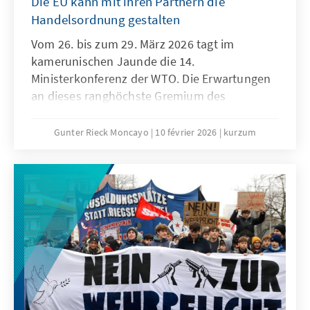
Die EU kann mit ihren Partnern die
Handelsordnung gestalten
Vom 26. bis zum 29. März 2026 tagt im
kamerunischen Jaunde die 14.
Ministerkonferenz der WTO. Die Erwartungen
an dieses ranghöchste Gremium des
Welthandels sind denkbar niedrig. Niemand
geht ernsthaft davon aus, dass der seit der 4.
Gunter Rieck Moncayo
10 février 2026
kurzum
Ministerkonferenz in Doha andauernde
Stillstand aufgelöst werden kann. Die seit
Jahren geforderte grundlegende Reform der
WTO wird auch dieses Mal nicht gelingen. Das
ist zwar keine gute Nachricht für die globale
Handelsordnung, es bedeutet aber nicht, dass
den konstruktiven Kräften innerhalb der
Weltgemeinschaft und insbesondere der EU
die Hände gebunden sind.