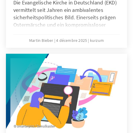
Die Evangelische Kirche in Deutschland (EKD)
vermittelt seit Jahren ein ambivalentes
sicherheitspolitisches Bild. Einerseits prägen
Ostermärsche und ein kompromissloser
Pazifismus das Denken vieler
Kirchenmitglieder. Andererseits engagieren
Martin Bieber
4 décembre 2025
kurzum
sich evangelische Geistliche in der
Militärseelsorge der Bundeswehr und
begleiten Soldatinnen und Soldaten bei
Auslandseinsätzen.
smarterpics / Sonulkaster