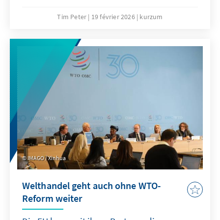
sollte „Buy European” die Ultima Ratio sein
und nur in eng definierten Bereichen
Tim Peter
19 février 2026
kurzum
angewandt werden. Effektiver wäre eine
Kombination aus gezielten Ausgleichszöllen
bei unfairem Wettbewerb und einer offensiven
Freihandelsagenda.
IMAGO / Xinhua
Welthandel geht auch ohne WTO-
Reform weiter