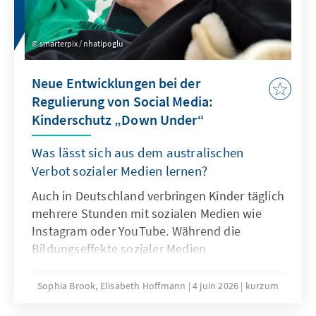
Überlegungen sein.
smarterpix / nhatipoglu
Neue Entwicklungen bei der
Regulierung von Social Media:
Kinderschutz „Down Under“
Was lässt sich aus dem australischen
Verbot sozialer Medien lernen?
Auch in Deutschland verbringen Kinder täglich
mehrere Stunden mit sozialen Medien wie
Instagram oder YouTube. Während die
Bildungseffekte sozialer Medien
überschaubar sind, mehren sich die Belege
für Suchtgefahr und weitere problematische
Sophia Brook, Elisabeth Hoffmann
4 juin 2026
kurzum
Folgen intensiven Konsums sozialer Medien.