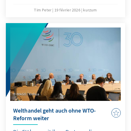
sollte „Buy European” die Ultima Ratio sein
und nur in eng definierten Bereichen
Tim Peter
19 février 2026
kurzum
angewandt werden. Effektiver wäre eine
Kombination aus gezielten Ausgleichszöllen
bei unfairem Wettbewerb und einer offensiven
Freihandelsagenda.
IMAGO / Xinhua
Welthandel geht auch ohne WTO-
Reform weiter