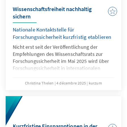
Wissenschaftsfreiheit nachhaltig
sichern
Nationale Kontaktstelle für
Forschungssicherheit kurzfristig etablieren
Nicht erst seit der Veröffentlichung der
Empfehlungen des Wissenschaftsrats zur
Forschungssicherheit im Mai 2025 wird über
Forschungssicherheit in internationalen
Kooperationen intensiv diskutiert. Waren
diese noch bis vor wenigen Jahren im
Christina Thelen
4 décembre 2025
kurzum
Regelfall positiv belegt – gilt doch
Internationalität in der Forschung als
Wissenstreiber und Goldstandard – rücken
spätestens seit dem Überfall Russlands auf
die Ukraine, die Risiken internationaler
Kooperationen immer mehr in den Fokus.
Kurzfristige Einsparoptionen in der