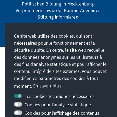
Politischen Bildung in Mecklenburg-
Vorpommern sowie der Konrad-Adenauer-
Stiftung informieren.
Jetzt abonnieren
Ce site web utilise des cookies, qui sont
nécessaires pour le fonctionnement et la
sécurité du site. En outre, le site web recueille
des données anonymes sur les utilisateurs à
Adresse
des fins d’analyse statistique et pour afficher le
contenu intégré de sites externes. Vous pouvez
Contact
modifier les paramètres des cookies à tout
moment.
En savoir plus
Visitez aussi
Les cookies techniques nécessaires
Page principale de la KAS
Impressum
Cookies pour l’analyse statistique
Protection des données
Cookies pour l’affichage des contenus
Conditions d'utilisation