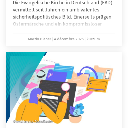
Die Evangelische Kirche in Deutschland (EKD)
vermittelt seit Jahren ein ambivalentes
sicherheitspolitisches Bild. Einerseits prägen
Ostermärsche und ein kompromissloser
Pazifismus das Denken vieler
Kirchenmitglieder. Andererseits engagieren
Martin Bieber
4 décembre 2025
kurzum
sich evangelische Geistliche in der
Militärseelsorge der Bundeswehr und
begleiten Soldatinnen und Soldaten bei
Auslandseinsätzen.
smarterpics / Sonulkaster