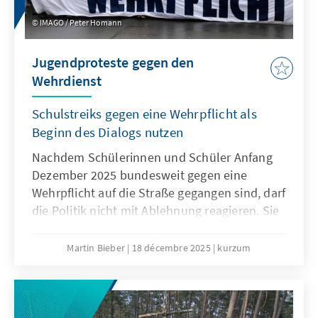
IMAGO / Peter Homann
Jugendproteste gegen den
Wehrdienst
Schulstreiks gegen eine Wehrpflicht als
Beginn des Dialogs nutzen
Nachdem Schülerinnen und Schüler Anfang
Dezember 2025 bundesweit gegen eine
Wehrpflicht auf die Straße gegangen sind, darf
die Politik nicht mit Ablehnung reagieren. Sie
muss den Sorgen und Bedürfnissen der
jungen Generation offen begegnen. Nur wenn
Martin Bieber
18 décembre 2025
kurzum
die Jugend einbezogen wird, werden
Maßnahmen wie das
Wehrdienstmodernisierungsgesetz oder ein
potenzieller Gesellschaftsdienst Akzeptanz