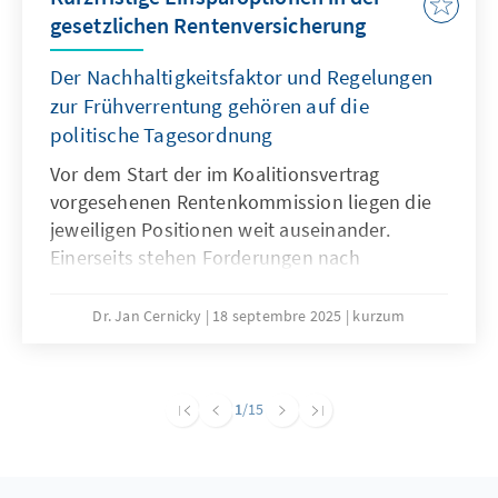
gesetzlichen Rentenversicherung
Der Nachhaltigkeitsfaktor und Regelungen
zur Frühverrentung gehören auf die
politische Tagesordnung
Vor dem Start der im Koalitionsvertrag
vorgesehenen Rentenkommission liegen die
jeweiligen Positionen weit auseinander.
Einerseits stehen Forderungen nach
Einsparungen, andererseits wird jegliche
Kürzung von Leistungen abgelehnt. Eine
Dr. Jan Cernicky
18 septembre 2025
kurzum
notwendige große Rentenreform, die auch
Fragen der Pensionen, des
Renteneintrittsalters und der Beitragshöhe
1
/15
adressiert, sollte zwar weiter das Ziel sein,
erscheint jedoch in der kurzen Frist sehr
ambitioniert. Um auf dem Weg zu größeren