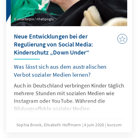
Überlegungen sein.
smarterpix / nhatipoglu
Neue Entwicklungen bei der
Regulierung von Social Media:
Kinderschutz „Down Under“
Was lässt sich aus dem australischen
Verbot sozialer Medien lernen?
Auch in Deutschland verbringen Kinder täglich
mehrere Stunden mit sozialen Medien wie
Instagram oder YouTube. Während die
Bildungseffekte sozialer Medien
überschaubar sind, mehren sich die Belege
für Suchtgefahr und weitere problematische
Sophia Brook, Elisabeth Hoffmann
4 juin 2026
kurzum
Folgen intensiven Konsums sozialer Medien.