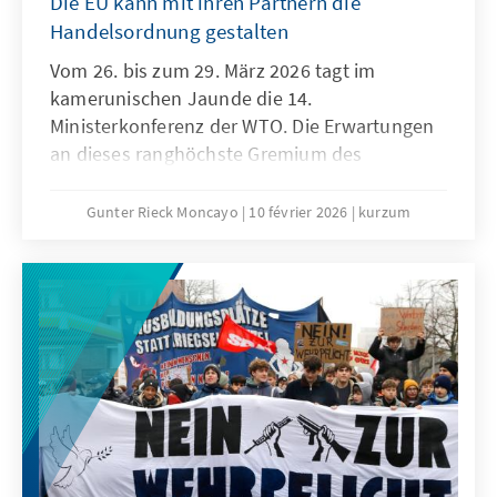
Die EU kann mit ihren Partnern die
Handelsordnung gestalten
Vom 26. bis zum 29. März 2026 tagt im
kamerunischen Jaunde die 14.
Ministerkonferenz der WTO. Die Erwartungen
an dieses ranghöchste Gremium des
Welthandels sind denkbar niedrig. Niemand
geht ernsthaft davon aus, dass der seit der 4.
Gunter Rieck Moncayo
10 février 2026
kurzum
Ministerkonferenz in Doha andauernde
Stillstand aufgelöst werden kann. Die seit
Jahren geforderte grundlegende Reform der
WTO wird auch dieses Mal nicht gelingen. Das
ist zwar keine gute Nachricht für die globale
Handelsordnung, es bedeutet aber nicht, dass
den konstruktiven Kräften innerhalb der
Weltgemeinschaft und insbesondere der EU
die Hände gebunden sind.