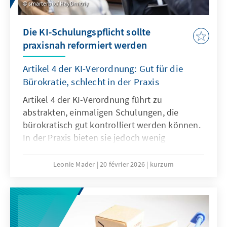
smarterpix / HayDmitriy
Die KI-Schulungspflicht sollte
praxisnah reformiert werden
Artikel 4 der KI-Verordnung: Gut für die
Bürokratie, schlecht in der Praxis
Artikel 4 der KI-Verordnung führt zu
abstrakten, einmaligen Schulungen, die
bürokratisch gut kontrolliert werden können.
In der Praxis bieten sie jedoch wenig
tatsächlichen Mehrwert, es braucht vielmehr
agile, sektorale Lehr- und Lernangebote. Der
Leonie Mader
20 février 2026
kurzum
Passus sollte deshalb mit dem Digitalen
Omnibus modifiziert werden.