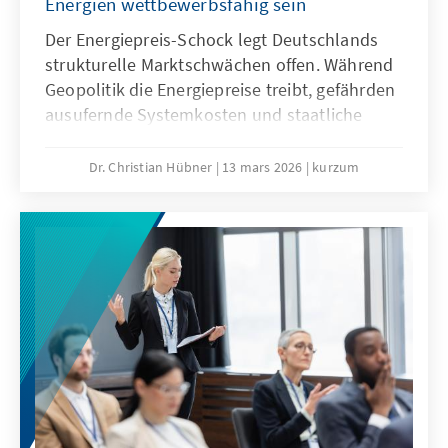
Energien wettbewerbsfähig sein
Der Energiepreis-Schock legt Deutschlands
strukturelle Marktschwächen offen. Während
Geopolitik die Energiepreise treibt, gefährden
ausufernde Systemkosten und staatliche
Abgaben unsere Wirtschaftssubstanz. Eine
resiliente Energiewende wirkt dem entgegen
Dr. Christian Hübner
13 mars 2026
kurzum
und ist auch bei sinkenden fossilen Preisen
wettbewerbsfähig. So lässt sich unser
Industriestandort sichern und verhindert,
dass Klimaschutz durch den Verlust
wertvoller Wertschöpfung erkauft wird.