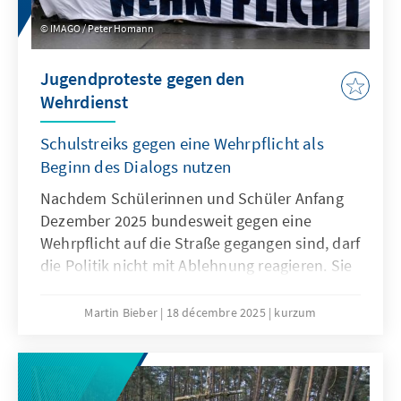
IMAGO / Peter Homann
Jugendproteste gegen den
Wehrdienst
Schulstreiks gegen eine Wehrpflicht als
Beginn des Dialogs nutzen
Nachdem Schülerinnen und Schüler Anfang
Dezember 2025 bundesweit gegen eine
Wehrpflicht auf die Straße gegangen sind, darf
die Politik nicht mit Ablehnung reagieren. Sie
muss den Sorgen und Bedürfnissen der
jungen Generation offen begegnen. Nur wenn
Martin Bieber
18 décembre 2025
kurzum
die Jugend einbezogen wird, werden
Maßnahmen wie das
Wehrdienstmodernisierungsgesetz oder ein
potenzieller Gesellschaftsdienst Akzeptanz