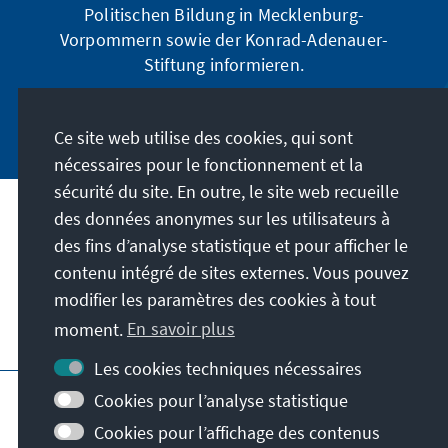
Politischen Bildung in Mecklenburg-
Vorpommern sowie der Konrad-Adenauer-
Stiftung informieren.
Jetzt abonnieren
Ce site web utilise des cookies, qui sont
nécessaires pour le fonctionnement et la
sécurité du site. En outre, le site web recueille
des données anonymes sur les utilisateurs à
Adresse
des fins d’analyse statistique et pour afficher le
contenu intégré de sites externes. Vous pouvez
Contact
modifier les paramètres des cookies à tout
moment.
En savoir plus
Visitez aussi
Les cookies techniques nécessaires
Page principale de la KAS
Impressum
Cookies pour l’analyse statistique
Protection des données
Cookies pour l’affichage des contenus
Conditions d'utilisation