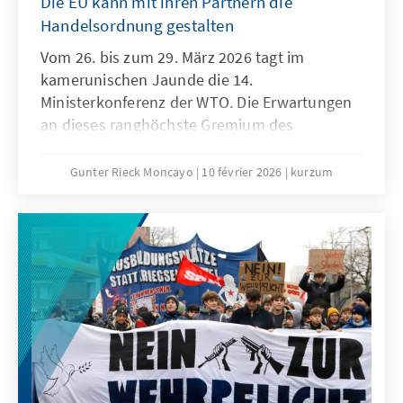
Die EU kann mit ihren Partnern die
Handelsordnung gestalten
Vom 26. bis zum 29. März 2026 tagt im
kamerunischen Jaunde die 14.
Ministerkonferenz der WTO. Die Erwartungen
an dieses ranghöchste Gremium des
Welthandels sind denkbar niedrig. Niemand
geht ernsthaft davon aus, dass der seit der 4.
Gunter Rieck Moncayo
10 février 2026
kurzum
Ministerkonferenz in Doha andauernde
Stillstand aufgelöst werden kann. Die seit
Jahren geforderte grundlegende Reform der
WTO wird auch dieses Mal nicht gelingen. Das
ist zwar keine gute Nachricht für die globale
Handelsordnung, es bedeutet aber nicht, dass
den konstruktiven Kräften innerhalb der
Weltgemeinschaft und insbesondere der EU
die Hände gebunden sind.