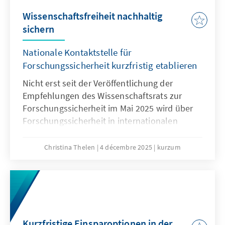
Wissenschaftsfreiheit nachhaltig
sichern
Nationale Kontaktstelle für
Forschungssicherheit kurzfristig etablieren
Nicht erst seit der Veröffentlichung der
Empfehlungen des Wissenschaftsrats zur
Forschungssicherheit im Mai 2025 wird über
Forschungssicherheit in internationalen
Kooperationen intensiv diskutiert. Waren
diese noch bis vor wenigen Jahren im
Christina Thelen
4 décembre 2025
kurzum
Regelfall positiv belegt – gilt doch
Internationalität in der Forschung als
Wissenstreiber und Goldstandard – rücken
spätestens seit dem Überfall Russlands auf
die Ukraine, die Risiken internationaler
Kooperationen immer mehr in den Fokus.
Kurzfristige Einsparoptionen in der