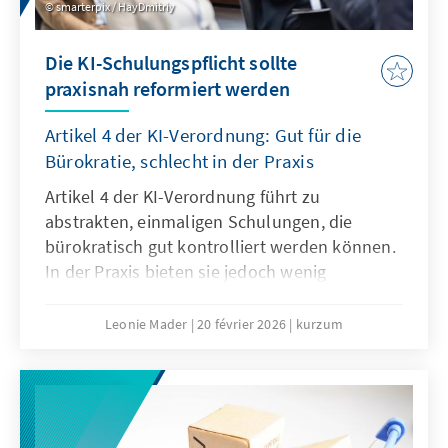
smarterpix / HayDmitriy
Die KI-Schulungspflicht sollte
praxisnah reformiert werden
Artikel 4 der KI-Verordnung: Gut für die
Bürokratie, schlecht in der Praxis
Artikel 4 der KI-Verordnung führt zu
abstrakten, einmaligen Schulungen, die
bürokratisch gut kontrolliert werden können.
In der Praxis bieten sie jedoch wenig
tatsächlichen Mehrwert, es braucht vielmehr
agile, sektorale Lehr- und Lernangebote. Der
Leonie Mader
20 février 2026
kurzum
Passus sollte deshalb mit dem Digitalen
Omnibus modifiziert werden.