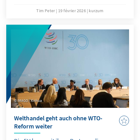
sollte „Buy European” die Ultima Ratio sein
und nur in eng definierten Bereichen
Tim Peter
19 février 2026
kurzum
angewandt werden. Effektiver wäre eine
Kombination aus gezielten Ausgleichszöllen
bei unfairem Wettbewerb und einer offensiven
Freihandelsagenda.
IMAGO / Xinhua
Welthandel geht auch ohne WTO-
Reform weiter