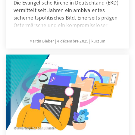
Die Evangelische Kirche in Deutschland (EKD)
vermittelt seit Jahren ein ambivalentes
sicherheitspolitisches Bild. Einerseits prägen
Ostermärsche und ein kompromissloser
Pazifismus das Denken vieler
Kirchenmitglieder. Andererseits engagieren
Martin Bieber
4 décembre 2025
kurzum
sich evangelische Geistliche in der
Militärseelsorge der Bundeswehr und
begleiten Soldatinnen und Soldaten bei
Auslandseinsätzen.
smarterpics / Sonulkaster