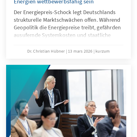
Energien wettbewerbsfähig sein
Der Energiepreis-Schock legt Deutschlands
strukturelle Marktschwächen offen. Während
Geopolitik die Energiepreise treibt, gefährden
ausufernde Systemkosten und staatliche
Abgaben unsere Wirtschaftssubstanz. Eine
resiliente Energiewende wirkt dem entgegen
Dr. Christian Hübner
13 mars 2026
kurzum
und ist auch bei sinkenden fossilen Preisen
wettbewerbsfähig. So lässt sich unser
Industriestandort sichern und verhindert,
dass Klimaschutz durch den Verlust
wertvoller Wertschöpfung erkauft wird.