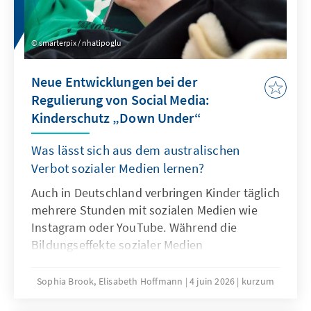
Überlegungen sein.
smarterpix / nhatipoglu
Neue Entwicklungen bei der
Regulierung von Social Media:
Kinderschutz „Down Under“
Was lässt sich aus dem australischen
Verbot sozialer Medien lernen?
Auch in Deutschland verbringen Kinder täglich
mehrere Stunden mit sozialen Medien wie
Instagram oder YouTube. Während die
Bildungseffekte sozialer Medien
überschaubar sind, mehren sich die Belege
für Suchtgefahr und weitere problematische
Sophia Brook, Elisabeth Hoffmann
4 juin 2026
kurzum
Folgen intensiven Konsums sozialer Medien.