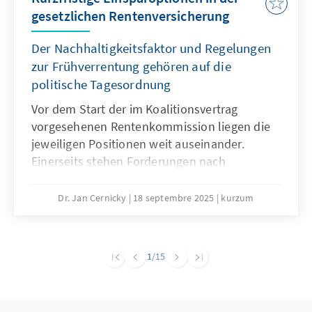
gesetzlichen Rentenversicherung
Der Nachhaltigkeitsfaktor und Regelungen
zur Frühverrentung gehören auf die
politische Tagesordnung
Vor dem Start der im Koalitionsvertrag
vorgesehenen Rentenkommission liegen die
jeweiligen Positionen weit auseinander.
Einerseits stehen Forderungen nach
Einsparungen, andererseits wird jegliche
Kürzung von Leistungen abgelehnt. Eine
Dr. Jan Cernicky
18 septembre 2025
kurzum
notwendige große Rentenreform, die auch
Fragen der Pensionen, des
Renteneintrittsalters und der Beitragshöhe
1
/15
adressiert, sollte zwar weiter das Ziel sein,
erscheint jedoch in der kurzen Frist sehr
ambitioniert. Um auf dem Weg zu größeren