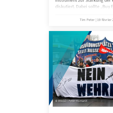
Instrument zur Stärkung der 
diskutiert. Dabei sollte „Buy
Ratio sein und nur in eng def
angewandt werden. Effektiver
Tim Peter
19 février
Kombination aus gezielten Au
unfairem Wettbewerb und ein
Freihandelsagenda.
IMAGO / Peter Homann