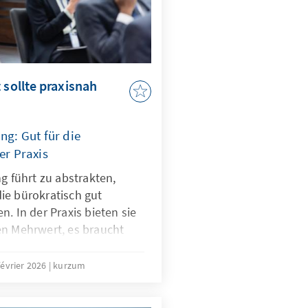
 sollte praxisnah
ng: Gut für die
er Praxis
ng führt zu abstrakten,
ie bürokratisch gut
. In der Praxis bieten sie
en Mehrwert, es braucht
 Lehr- und Lernangebote.
 mit dem Digitalen
février 2026
kurzum
den.