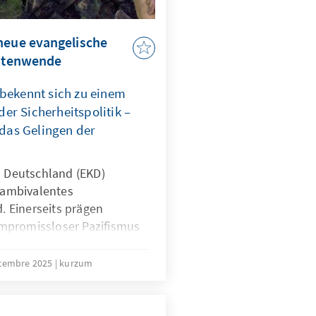
neue evangelische
eitenwende
 bekennt sich zu einem
er Sicherheitspolitik –
r das Gelingen der
n Deutschland (EKD)
n ambivalentes
d. Einerseits prägen
mpromissloser Pazifismus
mitglieder. Andererseits
che Geistliche in der
cembre 2025
kurzum
deswehr und begleiten
 bei Auslandseinsätzen.