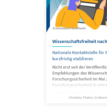
smarterpics / Sonulkaster
Wissenschaftsfreiheit nach
Nationale Kontaktstelle für
kurzfristig etablieren
Nicht erst seit der Veröffentl
Empfehlungen des Wissenscha
Forschungssicherheit im Mai 
Forschungssicherheit in inte
Kooperationen intensiv disku
bis vor wenigen Jahren im Reg
Christina Thelen
4 déce
gilt doch Internationalität in