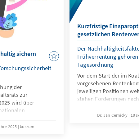
Kurzfristige Einsparopt
gesetzlichen Rentenve
Der Nachhaltigkeitsfakt
haltig sichern
Frühverrentung gehören 
Tagesordnung
 Forschungssicherheit
Vor dem Start der im Koal
vorgesehenen Rentenkomm
ichung der
jeweiligen Positionen wei
ftsrats zur
stehen Forderungen nach
2025 wird über
andererseits wird jeglich
rnationalen
abgelehnt. Eine notwendi
Dr. Jan Cernicky
18 
tiert. Waren diese noch
die auch Fragen der Pens
elfall positiv belegt –
mbre 2025
kurzum
Renteneintrittsalters und
 der Forschung als
adressiert, sollte zwar wei