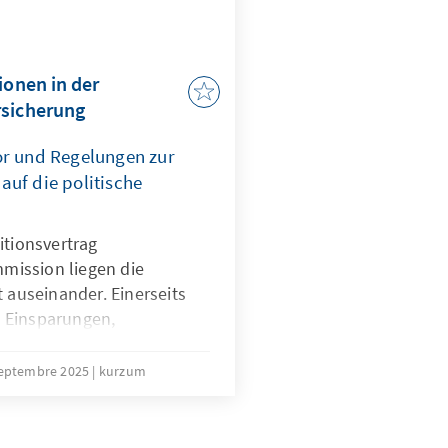
ionen in der
rsicherung
or und Regelungen zur
auf die politische
itionsvertrag
ission liegen die
t auseinander. Einerseits
 Einsparungen,
e Kürzung von Leistungen
ge große Rentenreform,
septembre 2025
kurzum
ionen, des
 der Beitragshöhe
ter das Ziel sein, erscheint