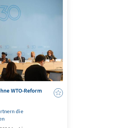
 ohne WTO-Reform
rtnern die
en