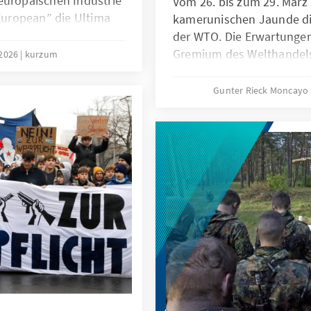
europäischen Industrie
Vom 26. bis zum 29. März 
 European” die Ultima
kamerunischen Jaunde die
inierten Bereichen
der WTO. Die Erwartungen
 wäre eine
Gremium des Welthandels 
 2026
kurzum
sgleichszöllen bei
Niemand geht ernsthaft da
er offensiven
4. Ministerkonferenz in 
Gunter Rieck Moncayo
aufgelöst werden kann. Di
grundlegende Reform der
nicht gelingen. Das ist zw
die globale Handelsordnu
dass den konstruktiven K
Weltgemeinschaft und in
Hände gebunden sind.