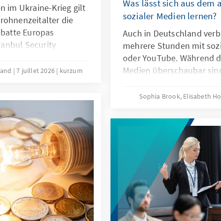
Was lässt sich aus dem 
n im Ukraine-Krieg gilt
sozialer Medien lernen?
rohnenzeitalter die
ebatte Europas
Auch in Deutschland verbr
stanbul Security
mehrere Stunden mit soz
h die wachsende
oder YouTube. Während di
oduzent moderner
Medien überschaubar sind
brand
7 juillet 2026
kurzum
Vor dem Ankara NATO-
für Suchtgefahr und weit
itskreis Junge
intensiven Konsums sozial
Sophia Brook, Elisabeth 
a befasst: Eine
australische Verbot von S
erschaft mit der Türkei
auf diese Herausforderun
klung sollte wichtiger
uropäischer
gungen sein.