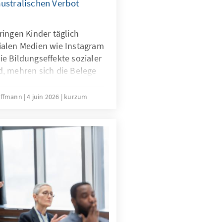
australischen Verbot
ingen Kinder täglich
ialen Medien wie Instagram
e Bildungseffekte sozialer
, mehren sich die Belege
ere problematische Folgen
er Medien. Ist das
Hoffmann
4 juin 2026
kurzum
ocial Media eine Antwort
g?