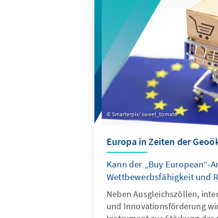
wertvoller Wertschöpfung erk
Smarterpix/ sweet_tomato
Europa in Zeiten der Geo
Kann der „Buy European“-A
Wettbewerbsfähigkeit und Re
Neben Ausgleichszöllen, inte
und Innovationsförderung wi