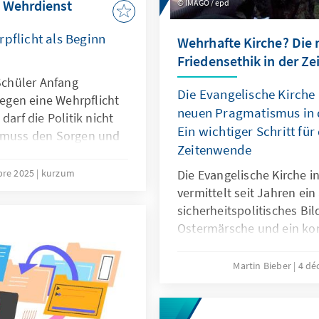
 Wehrdienst
IMAGO / epd
rpflicht als Beginn
Wehrhafte Kirche? Die 
Friedensethik in der Z
chüler Anfang
Die Evangelische Kirche
gen eine Wehrpflicht
neuen Pragmatismus in d
darf die Politik nicht
Ein wichtiger Schritt fü
e muss den Sorgen und
Zeitenwende
ration offen
nd einbezogen wird,
bre 2025
kurzum
Die Evangelische Kirche i
vermittelt seit Jahren ei
setz oder ein
sicherheitspolitisches Bil
enst Akzeptanz finden
Ostermärsche und ein ko
das Denken vieler Kirchen
engagieren sich evangelis
Martin Bieber
4 dé
Militärseelsorge der Bun
Soldatinnen und Soldaten