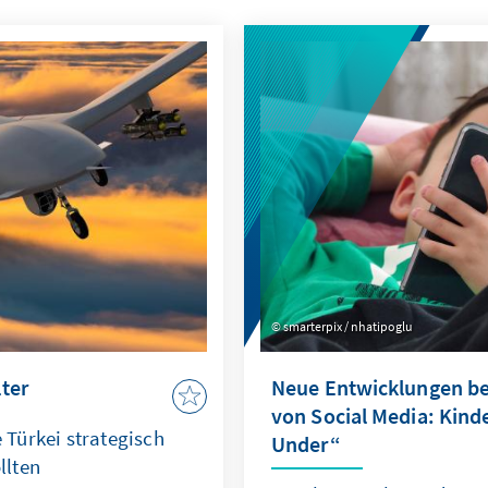
smarterpix / nhatipoglu
ter
Neue Entwicklungen be
von Social Media: Kin
Türkei strategisch
Under“
llten