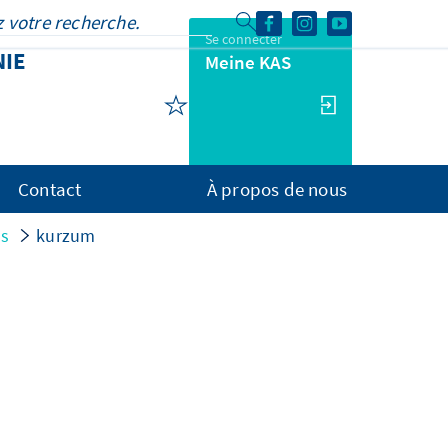
Se connecter
NIE
Meine KAS
Contact
À propos de nous
ns
kurzum