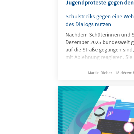
Jugendproteste gegen den
Schulstreiks gegen eine Weh
des Dialogs nutzen
Nachdem Schülerinnen und S
Dezember 2025 bundesweit ge
auf die Straße gegangen sind, 
mit Ablehnung reagieren. Si
Bedürfnissen der jungen Gene
begegnen. Nur wenn die Juge
Martin Bieber
18 décem
werden Maßnahmen wie das
Wehrdienstmodernisierungsge
potenzieller Gesellschaftsdi
können.