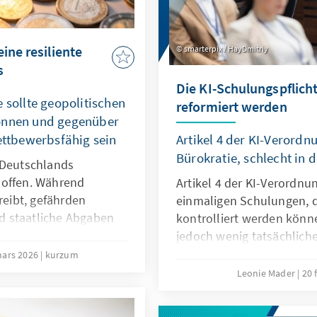
ine resiliente
smarterpix / HayDmitriy
s
Die KI-Schulungspflicht
 sollte geopolitischen
reformiert werden
können und gegenüber
wettbewerbsfähig sein
Artikel 4 der KI-Verordnu
Bürokratie, schlecht in d
 Deutschlands
 offen. Während
Artikel 4 der KI-Verordnu
reibt, gefährden
einmaligen Schulungen, d
d staatliche Abgaben
kontrolliert werden können
ine resiliente
jedoch wenig tatsächlich
egen und ist auch bei
vielmehr agile, sektorale
mars 2026
kurzum
ettbewerbsfähig. So
Der Passus sollte deshalb
Leonie Mader
20 
ndort sichern und
Omnibus modifiziert wer
 durch den Verlust