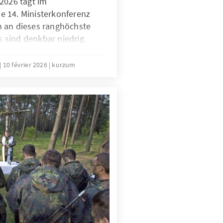
2026 tagt im
 14. Ministerkonferenz
 an dieses ranghöchste
sind denkbar niedrig.
von aus, dass der seit der
Doha andauernde Stillstand
10 février 2026
kurzum
e seit Jahren geforderte
 WTO wird auch dieses Mal
ar keine gute Nachricht für
ng, es bedeutet aber nicht,
räften innerhalb der
sbesondere der EU die