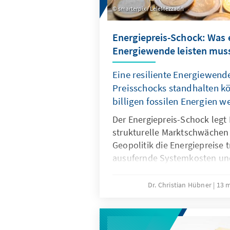
smarterpix / LeleMezzadri
Energiepreis-Schock: Was e
Energiewende leisten mus
Eine resiliente Energiewende
Preisschocks standhalten 
billigen fossilen Energien 
Der Energiepreis-Schock legt
strukturelle Marktschwächen
Geopolitik die Energiepreise t
ausufernde Systemkosten un
unsere Wirtschaftssubstanz. E
Energiewende wirkt dem entg
Dr. Christian Hübner
13 
sinkenden fossilen Preisen w
lässt sich unser Industriesta
verhindert, dass Klimaschutz