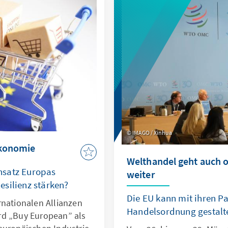
auft wird.
IMAGO / Xinhua
ökonomie
Welthandel geht auch
nsatz Europas
weiter
silienz stärken?
Die EU kann mit ihren Pa
rnationalen Allianzen
Handelsordnung gestalt
rd „Buy European” als