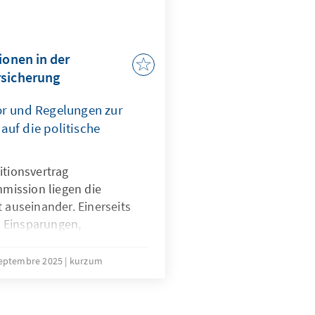
ionen in der
rsicherung
or und Regelungen zur
auf die politische
itionsvertrag
ission liegen die
t auseinander. Einerseits
 Einsparungen,
e Kürzung von Leistungen
ge große Rentenreform,
septembre 2025
kurzum
ionen, des
 der Beitragshöhe
ter das Ziel sein, erscheint