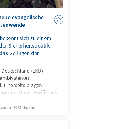
neue evangelische
eitenwende
 bekennt sich zu einem
er Sicherheitspolitik –
r das Gelingen der
n Deutschland (EKD)
n ambivalentes
d. Einerseits prägen
mpromissloser Pazifismus
mitglieder. Andererseits
che Geistliche in der
cembre 2025
kurzum
deswehr und begleiten
 bei Auslandseinsätzen.