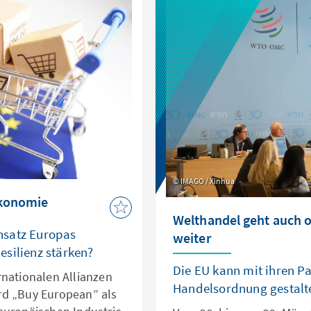
auft wird.
IMAGO / Xinhua
ökonomie
Welthandel geht auch
nsatz Europas
weiter
silienz stärken?
Die EU kann mit ihren Pa
rnationalen Allianzen
Handelsordnung gestalt
rd „Buy European” als