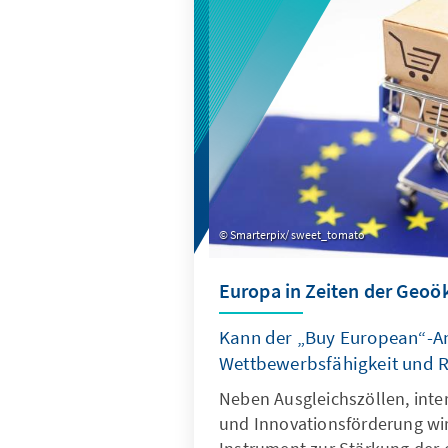
wertvoller Wertschöpfung erk
Smarterpix/ sweet_tomato
Europa in Zeiten der Geo
Kann der „Buy European“-A
Wettbewerbsfähigkeit und Re
Neben Ausgleichszöllen, inte
und Innovationsförderung wi