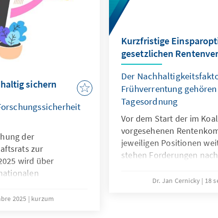
Kurzfristige Einsparopt
gesetzlichen Rentenve
Der Nachhaltigkeitsfakt
haltig sichern
Frühverrentung gehören 
Tagesordnung
 Forschungssicherheit
Vor dem Start der im Koal
vorgesehenen Rentenkomm
ichung der
jeweiligen Positionen wei
ftsrats zur
stehen Forderungen nach
2025 wird über
andererseits wird jeglich
rnationalen
abgelehnt. Eine notwendi
Dr. Jan Cernicky
18 
tiert. Waren diese noch
die auch Fragen der Pens
elfall positiv belegt –
mbre 2025
kurzum
Renteneintrittsalters und
 der Forschung als
adressiert, sollte zwar wei