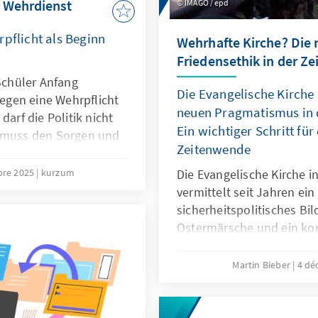
 Wehrdienst
IMAGO / epd
rpflicht als Beginn
Wehrhafte Kirche? Die 
Friedensethik in der Z
chüler Anfang
Die Evangelische Kirche
gen eine Wehrpflicht
neuen Pragmatismus in d
darf die Politik nicht
Ein wichtiger Schritt fü
e muss den Sorgen und
Zeitenwende
ration offen
nd einbezogen wird,
bre 2025
kurzum
Die Evangelische Kirche i
vermittelt seit Jahren ei
setz oder ein
sicherheitspolitisches Bil
enst Akzeptanz finden
Ostermärsche und ein ko
das Denken vieler Kirchen
engagieren sich evangelis
Martin Bieber
4 dé
Militärseelsorge der Bun
Soldatinnen und Soldaten