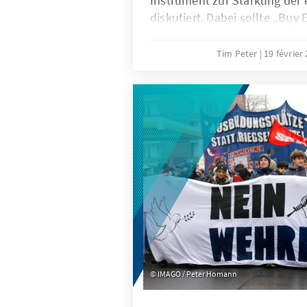
Instrument zur Stärkung der 
diskutiert. Dabei sollte „Buy
Ratio sein und nur in eng def
angewandt werden. Effektiver
Tim Peter
19 février
Kombination aus gezielten Au
unfairem Wettbewerb und ein
Freihandelsagenda.
IMAGO / Peter Homann