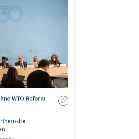
 ohne WTO-Reform
rtnern die
en