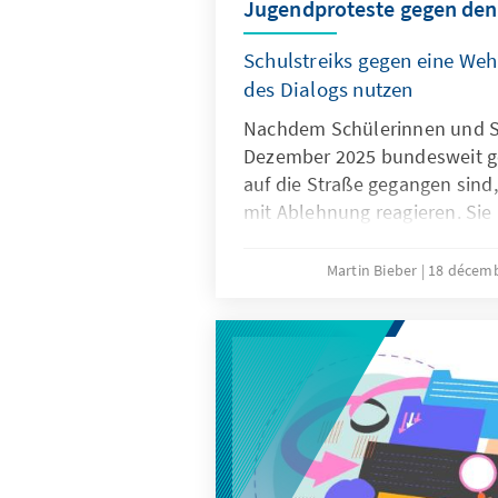
Jugendproteste gegen den
Schulstreiks gegen eine Weh
des Dialogs nutzen
Nachdem Schülerinnen und S
Dezember 2025 bundesweit ge
auf die Straße gegangen sind, 
mit Ablehnung reagieren. Si
Bedürfnissen der jungen Gene
begegnen. Nur wenn die Juge
Martin Bieber
18 décem
werden Maßnahmen wie das
Wehrdienstmodernisierungsge
potenzieller Gesellschaftsdi
können.