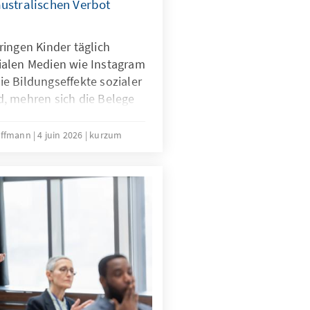
australischen Verbot
ingen Kinder täglich
ialen Medien wie Instagram
e Bildungseffekte sozialer
, mehren sich die Belege
ere problematische Folgen
er Medien. Ist das
Hoffmann
4 juin 2026
kurzum
ocial Media eine Antwort
g?