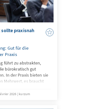
 sollte praxisnah
ng: Gut für die
er Praxis
ng führt zu abstrakten,
ie bürokratisch gut
. In der Praxis bieten sie
en Mehrwert, es braucht
 Lehr- und Lernangebote.
 mit dem Digitalen
février 2026
kurzum
den.