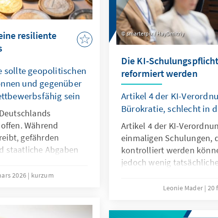
ine resiliente
smarterpix / HayDmitriy
s
Die KI-Schulungspflicht
 sollte geopolitischen
reformiert werden
können und gegenüber
wettbewerbsfähig sein
Artikel 4 der KI-Verordnu
Bürokratie, schlecht in d
 Deutschlands
 offen. Während
Artikel 4 der KI-Verordnu
reibt, gefährden
einmaligen Schulungen, d
d staatliche Abgaben
kontrolliert werden können
ine resiliente
jedoch wenig tatsächlich
egen und ist auch bei
vielmehr agile, sektorale
mars 2026
kurzum
ettbewerbsfähig. So
Der Passus sollte deshalb
Leonie Mader
20 
ndort sichern und
Omnibus modifiziert wer
 durch den Verlust