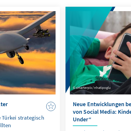
smarterpix / nhatipoglu
ter
Neue Entwicklungen be
von Social Media: Kin
Türkei strategisch
Under“
llten