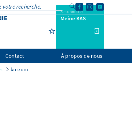
Se connecter
NIE
Meine KAS
Contact
À propos de nous
ns
kurzum