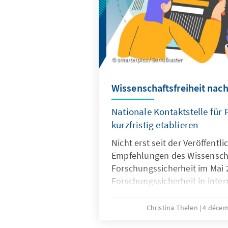
smarterpics / Sonulkaster
Wissenschaftsfreiheit nach
Nationale Kontaktstelle für
kurzfristig etablieren
Nicht erst seit der Veröffentl
Empfehlungen des Wissenscha
Forschungssicherheit im Mai 
Forschungssicherheit in inte
Kooperationen intensiv disku
bis vor wenigen Jahren im Reg
Christina Thelen
4 déce
gilt doch Internationalität in