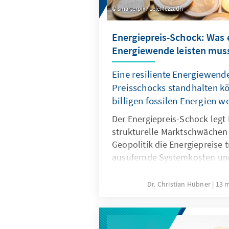
smarterpix / LeleMezzadri
Energiepreis-Schock: Was e
Energiewende leisten mus
Eine resiliente Energiewende
Preisschocks standhalten 
billigen fossilen Energien 
Der Energiepreis-Schock legt
strukturelle Marktschwächen
Geopolitik die Energiepreise t
ausufernde Systemkosten un
unsere Wirtschaftssubstanz. E
Energiewende wirkt dem entg
Dr. Christian Hübner
13 
sinkenden fossilen Preisen w
lässt sich unser Industriesta
verhindert, dass Klimaschutz