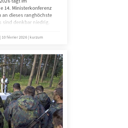
2026 tagt im
 14. Ministerkonferenz
 an dieses ranghöchste
sind denkbar niedrig.
von aus, dass der seit der
Doha andauernde Stillstand
10 février 2026
kurzum
e seit Jahren geforderte
 WTO wird auch dieses Mal
ar keine gute Nachricht für
ng, es bedeutet aber nicht,
räften innerhalb der
sbesondere der EU die