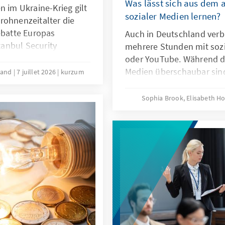
Was lässt sich aus dem 
n im Ukraine-Krieg gilt
sozialer Medien lernen?
rohnenzeitalter die
ebatte Europas
Auch in Deutschland verbr
stanbul Security
mehrere Stunden mit soz
h die wachsende
oder YouTube. Während di
oduzent moderner
Medien überschaubar sind
brand
7 juillet 2026
kurzum
Vor dem Ankara NATO-
für Suchtgefahr und weit
itskreis Junge
intensiven Konsums sozial
Sophia Brook, Elisabeth 
a befasst: Eine
australische Verbot von S
erschaft mit der Türkei
auf diese Herausforderun
klung sollte wichtiger
uropäischer
gungen sein.