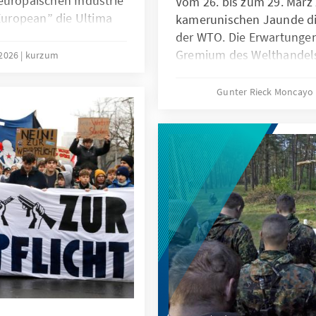
europäischen Industrie
Vom 26. bis zum 29. März 
 European” die Ultima
kamerunischen Jaunde die
inierten Bereichen
der WTO. Die Erwartungen
 wäre eine
Gremium des Welthandels 
 2026
kurzum
sgleichszöllen bei
Niemand geht ernsthaft da
er offensiven
4. Ministerkonferenz in 
Gunter Rieck Moncayo
aufgelöst werden kann. Di
grundlegende Reform der
nicht gelingen. Das ist zw
die globale Handelsordnu
dass den konstruktiven K
Weltgemeinschaft und in
Hände gebunden sind.