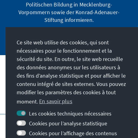
Politischen Bildung in Mecklenburg-
Vorpommern sowie der Konrad-Adenauer-
Stiftung informieren.
Jetzt abonnieren
Ce site web utilise des cookies, qui sont
nécessaires pour le fonctionnement et la
sécurité du site. En outre, le site web recueille
des données anonymes sur les utilisateurs à
Adresse
des fins d’analyse statistique et pour afficher le
contenu intégré de sites externes. Vous pouvez
Contact
modifier les paramètres des cookies à tout
moment.
En savoir plus
Visitez aussi
Les cookies techniques nécessaires
Page principale de la KAS
Impressum
Cookies pour l’analyse statistique
Protection des données
Cookies pour l’affichage des contenus
Conditions d'utilisation