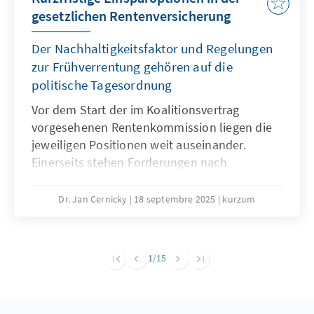
gesetzlichen Rentenversicherung
Der Nachhaltigkeitsfaktor und Regelungen
zur Frühverrentung gehören auf die
politische Tagesordnung
Vor dem Start der im Koalitionsvertrag
vorgesehenen Rentenkommission liegen die
jeweiligen Positionen weit auseinander.
Einerseits stehen Forderungen nach
Einsparungen, andererseits wird jegliche
Kürzung von Leistungen abgelehnt. Eine
Dr. Jan Cernicky
18 septembre 2025
kurzum
notwendige große Rentenreform, die auch
Fragen der Pensionen, des
Renteneintrittsalters und der Beitragshöhe
1
/15
adressiert, sollte zwar weiter das Ziel sein,
erscheint jedoch in der kurzen Frist sehr
ambitioniert. Um auf dem Weg zu größeren