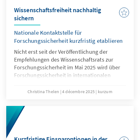
Wissenschaftsfreiheit nachhaltig
sichern
Nationale Kontaktstelle für
Forschungssicherheit kurzfristig etablieren
Nicht erst seit der Veröffentlichung der
Empfehlungen des Wissenschaftsrats zur
Forschungssicherheit im Mai 2025 wird über
Forschungssicherheit in internationalen
Kooperationen intensiv diskutiert. Waren
diese noch bis vor wenigen Jahren im
Christina Thelen
4 décembre 2025
kurzum
Regelfall positiv belegt – gilt doch
Internationalität in der Forschung als
Wissenstreiber und Goldstandard – rücken
spätestens seit dem Überfall Russlands auf
die Ukraine, die Risiken internationaler
Kooperationen immer mehr in den Fokus.
Kurzfristige Einsparoptionen in der