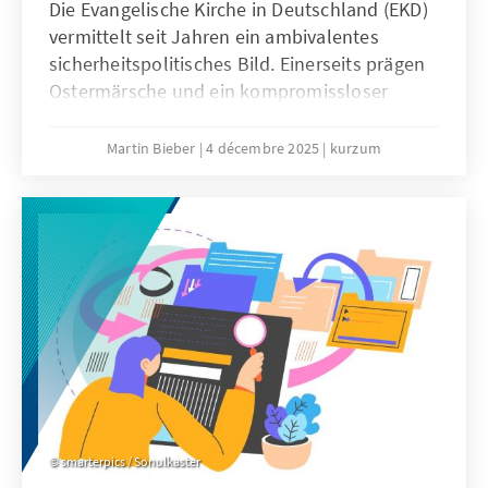
Die Evangelische Kirche in Deutschland (EKD)
vermittelt seit Jahren ein ambivalentes
sicherheitspolitisches Bild. Einerseits prägen
Ostermärsche und ein kompromissloser
Pazifismus das Denken vieler
Kirchenmitglieder. Andererseits engagieren
Martin Bieber
4 décembre 2025
kurzum
sich evangelische Geistliche in der
Militärseelsorge der Bundeswehr und
begleiten Soldatinnen und Soldaten bei
Auslandseinsätzen.
smarterpics / Sonulkaster