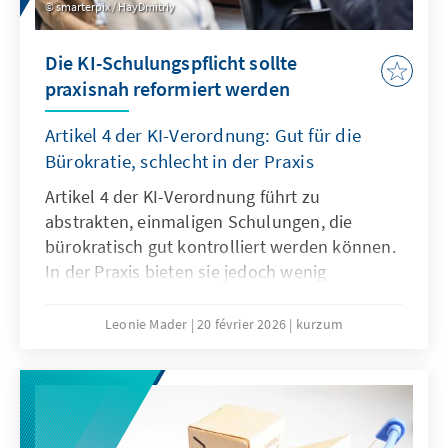
smarterpix / HayDmitriy
Die KI-Schulungspflicht sollte
praxisnah reformiert werden
Artikel 4 der KI-Verordnung: Gut für die
Bürokratie, schlecht in der Praxis
Artikel 4 der KI-Verordnung führt zu
abstrakten, einmaligen Schulungen, die
bürokratisch gut kontrolliert werden können.
In der Praxis bieten sie jedoch wenig
tatsächlichen Mehrwert, es braucht vielmehr
agile, sektorale Lehr- und Lernangebote. Der
Leonie Mader
20 février 2026
kurzum
Passus sollte deshalb mit dem Digitalen
Omnibus modifiziert werden.