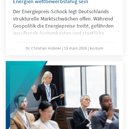
Energien wettbewerbsfähig sein
Der Energiepreis-Schock legt Deutschlands
strukturelle Marktschwächen offen. Während
Geopolitik die Energiepreise treibt, gefährden
ausufernde Systemkosten und staatliche
Abgaben unsere Wirtschaftssubstanz. Eine
resiliente Energiewende wirkt dem entgegen
Dr. Christian Hübner
13 mars 2026
kurzum
und ist auch bei sinkenden fossilen Preisen
wettbewerbsfähig. So lässt sich unser
Industriestandort sichern und verhindert,
dass Klimaschutz durch den Verlust
wertvoller Wertschöpfung erkauft wird.