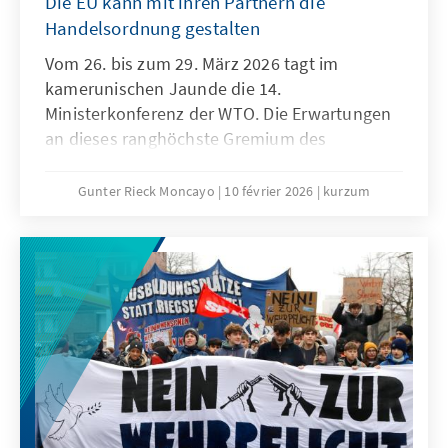
Die EU kann mit ihren Partnern die
Handelsordnung gestalten
Vom 26. bis zum 29. März 2026 tagt im
kamerunischen Jaunde die 14.
Ministerkonferenz der WTO. Die Erwartungen
an dieses ranghöchste Gremium des
Welthandels sind denkbar niedrig. Niemand
geht ernsthaft davon aus, dass der seit der 4.
Gunter Rieck Moncayo
10 février 2026
kurzum
Ministerkonferenz in Doha andauernde
Stillstand aufgelöst werden kann. Die seit
Jahren geforderte grundlegende Reform der
WTO wird auch dieses Mal nicht gelingen. Das
ist zwar keine gute Nachricht für die globale
Handelsordnung, es bedeutet aber nicht, dass
den konstruktiven Kräften innerhalb der
Weltgemeinschaft und insbesondere der EU
die Hände gebunden sind.