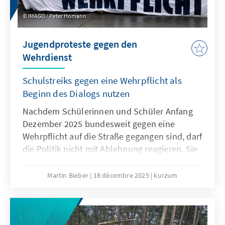
IMAGO / Peter Homann
Jugendproteste gegen den
Wehrdienst
Schulstreiks gegen eine Wehrpflicht als
Beginn des Dialogs nutzen
Nachdem Schülerinnen und Schüler Anfang
Dezember 2025 bundesweit gegen eine
Wehrpflicht auf die Straße gegangen sind, darf
die Politik nicht mit Ablehnung reagieren. Sie
muss den Sorgen und Bedürfnissen der
jungen Generation offen begegnen. Nur wenn
Martin Bieber
18 décembre 2025
kurzum
die Jugend einbezogen wird, werden
Maßnahmen wie das
Wehrdienstmodernisierungsgesetz oder ein
potenzieller Gesellschaftsdienst Akzeptanz