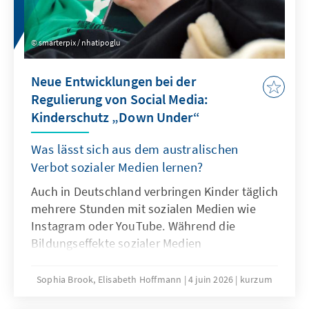
Überlegungen sein.
smarterpix / nhatipoglu
Neue Entwicklungen bei der
Regulierung von Social Media:
Kinderschutz „Down Under“
Was lässt sich aus dem australischen
Verbot sozialer Medien lernen?
Auch in Deutschland verbringen Kinder täglich
mehrere Stunden mit sozialen Medien wie
Instagram oder YouTube. Während die
Bildungseffekte sozialer Medien
überschaubar sind, mehren sich die Belege
für Suchtgefahr und weitere problematische
Sophia Brook, Elisabeth Hoffmann
4 juin 2026
kurzum
Folgen intensiven Konsums sozialer Medien.