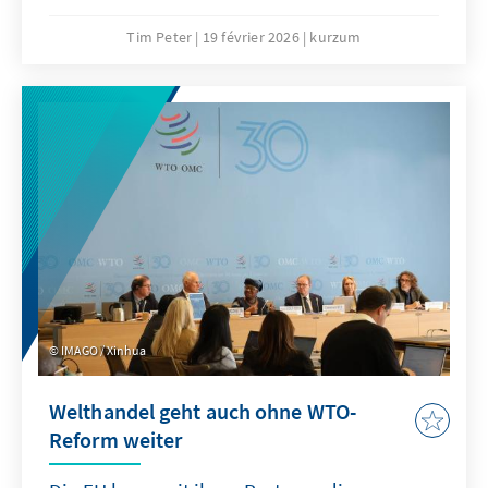
sollte „Buy European” die Ultima Ratio sein
und nur in eng definierten Bereichen
Tim Peter
19 février 2026
kurzum
angewandt werden. Effektiver wäre eine
Kombination aus gezielten Ausgleichszöllen
bei unfairem Wettbewerb und einer offensiven
Freihandelsagenda.
IMAGO / Xinhua
Welthandel geht auch ohne WTO-
Reform weiter