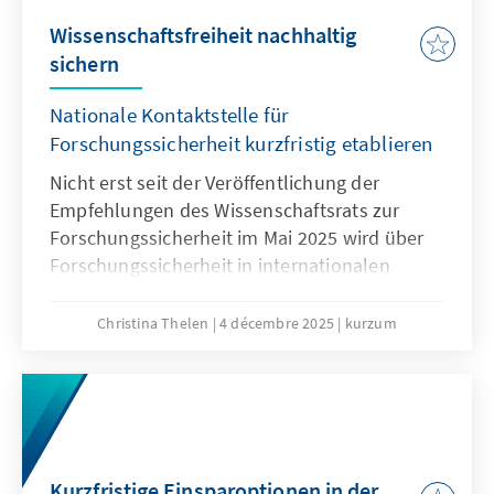
Wissenschaftsfreiheit nachhaltig
sichern
Nationale Kontaktstelle für
Forschungssicherheit kurzfristig etablieren
Nicht erst seit der Veröffentlichung der
Empfehlungen des Wissenschaftsrats zur
Forschungssicherheit im Mai 2025 wird über
Forschungssicherheit in internationalen
Kooperationen intensiv diskutiert. Waren
diese noch bis vor wenigen Jahren im
Christina Thelen
4 décembre 2025
kurzum
Regelfall positiv belegt – gilt doch
Internationalität in der Forschung als
Wissenstreiber und Goldstandard – rücken
spätestens seit dem Überfall Russlands auf
die Ukraine, die Risiken internationaler
Kooperationen immer mehr in den Fokus.
Kurzfristige Einsparoptionen in der