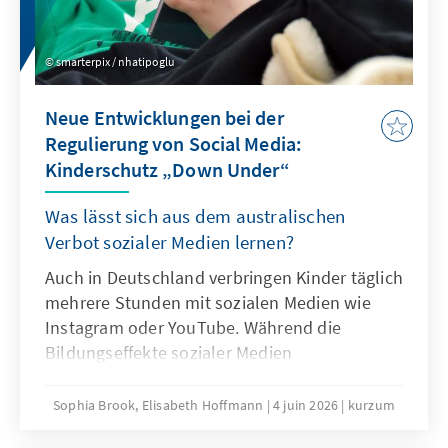
Überlegungen sein.
smarterpix / nhatipoglu
Neue Entwicklungen bei der
Regulierung von Social Media:
Kinderschutz „Down Under“
Was lässt sich aus dem australischen
Verbot sozialer Medien lernen?
Auch in Deutschland verbringen Kinder täglich
mehrere Stunden mit sozialen Medien wie
Instagram oder YouTube. Während die
Bildungseffekte sozialer Medien
überschaubar sind, mehren sich die Belege
für Suchtgefahr und weitere problematische
Sophia Brook, Elisabeth Hoffmann
4 juin 2026
kurzum
Folgen intensiven Konsums sozialer Medien.