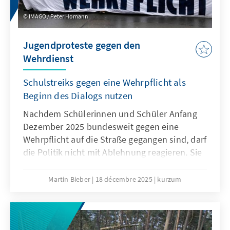
IMAGO / Peter Homann
Jugendproteste gegen den
Wehrdienst
Schulstreiks gegen eine Wehrpflicht als
Beginn des Dialogs nutzen
Nachdem Schülerinnen und Schüler Anfang
Dezember 2025 bundesweit gegen eine
Wehrpflicht auf die Straße gegangen sind, darf
die Politik nicht mit Ablehnung reagieren. Sie
muss den Sorgen und Bedürfnissen der
jungen Generation offen begegnen. Nur wenn
Martin Bieber
18 décembre 2025
kurzum
die Jugend einbezogen wird, werden
Maßnahmen wie das
Wehrdienstmodernisierungsgesetz oder ein
potenzieller Gesellschaftsdienst Akzeptanz