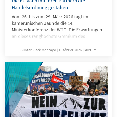
Die EU kann mit ihren Partnern die
Handelsordnung gestalten
Vom 26. bis zum 29. März 2026 tagt im
kamerunischen Jaunde die 14.
Ministerkonferenz der WTO. Die Erwartungen
an dieses ranghöchste Gremium des
Welthandels sind denkbar niedrig. Niemand
geht ernsthaft davon aus, dass der seit der 4.
Gunter Rieck Moncayo
10 février 2026
kurzum
Ministerkonferenz in Doha andauernde
Stillstand aufgelöst werden kann. Die seit
Jahren geforderte grundlegende Reform der
WTO wird auch dieses Mal nicht gelingen. Das
ist zwar keine gute Nachricht für die globale
Handelsordnung, es bedeutet aber nicht, dass
den konstruktiven Kräften innerhalb der
Weltgemeinschaft und insbesondere der EU
die Hände gebunden sind.