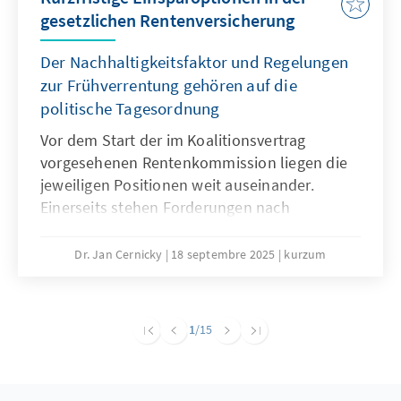
gesetzlichen Rentenversicherung
Der Nachhaltigkeitsfaktor und Regelungen
zur Frühverrentung gehören auf die
politische Tagesordnung
Vor dem Start der im Koalitionsvertrag
vorgesehenen Rentenkommission liegen die
jeweiligen Positionen weit auseinander.
Einerseits stehen Forderungen nach
Einsparungen, andererseits wird jegliche
Kürzung von Leistungen abgelehnt. Eine
Dr. Jan Cernicky
18 septembre 2025
kurzum
notwendige große Rentenreform, die auch
Fragen der Pensionen, des
Renteneintrittsalters und der Beitragshöhe
1
/15
adressiert, sollte zwar weiter das Ziel sein,
erscheint jedoch in der kurzen Frist sehr
ambitioniert. Um auf dem Weg zu größeren