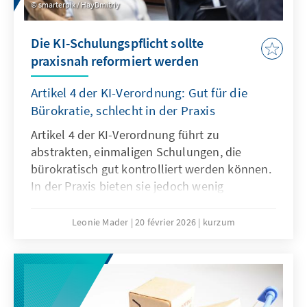
smarterpix / HayDmitriy
Die KI-Schulungspflicht sollte
praxisnah reformiert werden
Artikel 4 der KI-Verordnung: Gut für die
Bürokratie, schlecht in der Praxis
Artikel 4 der KI-Verordnung führt zu
abstrakten, einmaligen Schulungen, die
bürokratisch gut kontrolliert werden können.
In der Praxis bieten sie jedoch wenig
tatsächlichen Mehrwert, es braucht vielmehr
agile, sektorale Lehr- und Lernangebote. Der
Leonie Mader
20 février 2026
kurzum
Passus sollte deshalb mit dem Digitalen
Omnibus modifiziert werden.