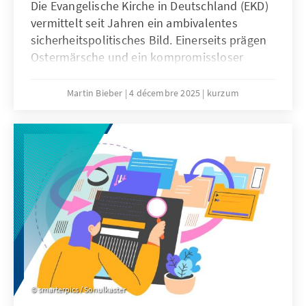
Die Evangelische Kirche in Deutschland (EKD)
vermittelt seit Jahren ein ambivalentes
sicherheitspolitisches Bild. Einerseits prägen
Ostermärsche und ein kompromissloser
Pazifismus das Denken vieler
Kirchenmitglieder. Andererseits engagieren
Martin Bieber
4 décembre 2025
kurzum
sich evangelische Geistliche in der
Militärseelsorge der Bundeswehr und
begleiten Soldatinnen und Soldaten bei
Auslandseinsätzen.
smarterpics / Sonulkaster