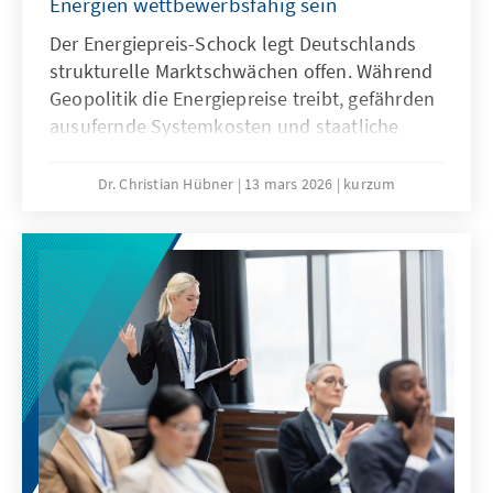
Energien wettbewerbsfähig sein
Der Energiepreis-Schock legt Deutschlands
strukturelle Marktschwächen offen. Während
Geopolitik die Energiepreise treibt, gefährden
ausufernde Systemkosten und staatliche
Abgaben unsere Wirtschaftssubstanz. Eine
resiliente Energiewende wirkt dem entgegen
Dr. Christian Hübner
13 mars 2026
kurzum
und ist auch bei sinkenden fossilen Preisen
wettbewerbsfähig. So lässt sich unser
Industriestandort sichern und verhindert,
dass Klimaschutz durch den Verlust
wertvoller Wertschöpfung erkauft wird.