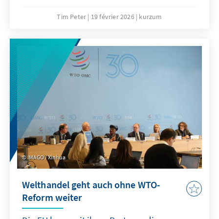
sollte „Buy European” die Ultima Ratio sein
und nur in eng definierten Bereichen
Tim Peter
19 février 2026
kurzum
angewandt werden. Effektiver wäre eine
Kombination aus gezielten Ausgleichszöllen
bei unfairem Wettbewerb und einer offensiven
Freihandelsagenda.
IMAGO / Xinhua
Welthandel geht auch ohne WTO-
Reform weiter