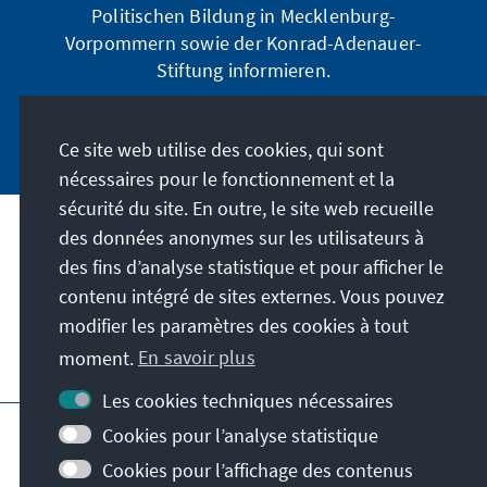
Politischen Bildung in Mecklenburg-
Vorpommern sowie der Konrad-Adenauer-
Stiftung informieren.
Jetzt abonnieren
Ce site web utilise des cookies, qui sont
nécessaires pour le fonctionnement et la
sécurité du site. En outre, le site web recueille
des données anonymes sur les utilisateurs à
Adresse
des fins d’analyse statistique et pour afficher le
contenu intégré de sites externes. Vous pouvez
Contact
modifier les paramètres des cookies à tout
moment.
En savoir plus
Visitez aussi
Les cookies techniques nécessaires
Page principale de la KAS
Impressum
Cookies pour l’analyse statistique
Protection des données
Cookies pour l’affichage des contenus
Conditions d'utilisation