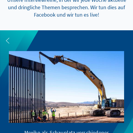
und dringliche Themen besprechen. Wir tun dies auf
Facebook und wir tun es live!
Mexiko als Schauplatz verschiedener
Di