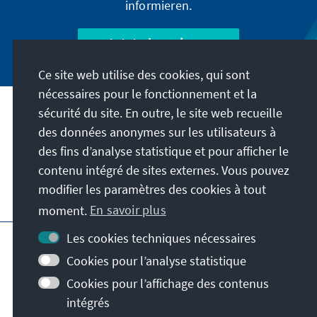
informieren.
Jetzt abonnieren
Ce site web utilise des cookies, qui sont
nécessaires pour le fonctionnement et la
sécurité du site. En outre, le site web recueille
Adresse
des données anonymes sur les utilisateurs à
des fins d’analyse statistique et pour afficher le
Contact
contenu intégré de sites externes. Vous pouvez
modifier les paramètres des cookies à tout
Visitez aussi
moment.
En savoir plus
Page principale de la KAS
Impressum
Les cookies techniques nécessaires
Protection des données
Cookies pour l’analyse statistique
Conditions d'utilisation
Cookies pour l’affichage des contenus
Déclaration d'accessibilité
intégrés
Signaler un obstacle