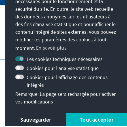
nécessaires pour le fonctionnement et la
sécurité du site. En outre, le site web recueille
des données anonymes sur les utilisateurs à
Adresse
des fins d’analyse statistique et pour afficher le
contenu intégré de sites externes. Vous pouvez
Contact
modifier les paramètres des cookies à tout
moment.
En savoir plus
Visitez aussi
Les cookies techniques nécessaires
Page principale de la KAS
Impressum
Cookies pour l’analyse statistique
Protection des données
Cookies pour l’affichage des contenus
Conditions d'utilisation
intégrés
Déclaration d'accessibilité
Remarque: La page sera rechargée pour activer
Signaler un obstacle
Conditions générales
vos modifications
© Konrad-Adenauer-Stiftung e.V. 2026
Sauvegarder
Tout accepter