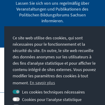
Lassen Sie sich von uns regelmäßig über
Veranstaltungen und Publikationen des
Politischen Bildungsforums Sachsen
informieren.
Jetzt abonnieren
Ce site web utilise des cookies, qui sont
nécessaires pour le fonctionnement et la
sécurité du site. En outre, le site web recueille
des données anonymes sur les utilisateurs à
Adresse
des fins d’analyse statistique et pour afficher le
contenu intégré de sites externes. Vous pouvez
Contact
modifier les paramètres des cookies à tout
moment.
En savoir plus
Visitez aussi
Les cookies techniques nécessaires
Page principale de la KAS
Impressum
Cookies pour l’analyse statistique
Protection des données