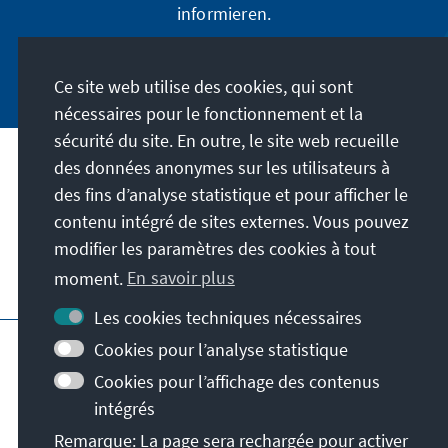
informieren.
Jetzt abonnieren
Ce site web utilise des cookies, qui sont
nécessaires pour le fonctionnement et la
sécurité du site. En outre, le site web recueille
des données anonymes sur les utilisateurs à
Adresse
des fins d’analyse statistique et pour afficher le
contenu intégré de sites externes. Vous pouvez
Contact
modifier les paramètres des cookies à tout
moment.
En savoir plus
Visitez aussi
Les cookies techniques nécessaires
Page principale de la KAS
Impressum
Cookies pour l’analyse statistique
Protection des données
Cookies pour l’affichage des contenus
Conditions d'utilisation
intégrés
Déclaration d'accessibilité
Remarque: La page sera rechargée pour activer
Signaler un obstacle
Conditions générales