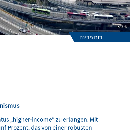
KAS
דוח מדינה
anismus
tus „higher-income“ zu erlangen. Mit
nf Prozent, das von einer robusten