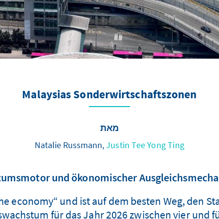
Malaysias Sonderwirtschaftszonen
מאת
Natalie Russmann,
Justin Tee Yong Ting
umsmotor und ökonomischer Ausgleichsmech
ome economy“ und ist auf dem besten Weg, den Sta
swachstum für das Jahr 2026 zwischen vier und fü