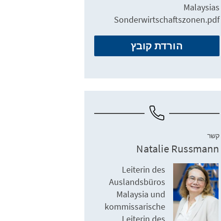
Malaysias
Sonderwirtschaftszonen.pdf
הורדת קובץ
קשר
Natalie Russmann
Leiterin des
Auslandsbüros
Malaysia und
kommissarische
Leiterin des