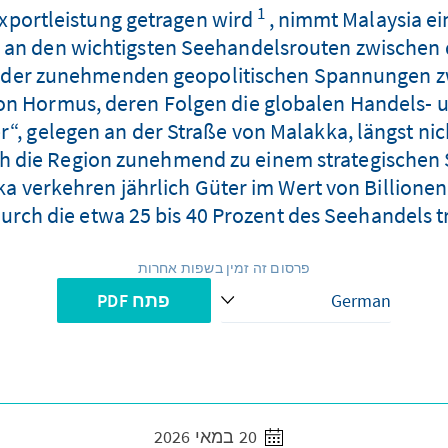
1
xportleistung getragen wird
, nimmt Malaysia ei
stig an den wichtigsten Seehandelsrouten zwisch
 der zunehmenden geopolitischen Spannungen 
n Hormus, deren Folgen die globalen Handels- und
r“, gelegen an der Straße von Malakka, längst ni
ch die Region zunehmend zu einem strategischen
 verkehren jährlich Güter im Wert von Billionen 
urch die etwa 25 bis 40 Prozent des Seehandels t
פרסום זה זמין בשפות אחרות
פתח PDF
20 במאי 2026