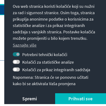
Ova web stranica koristi kolačiće koji su nužni
za rad i sigurnost stranice. Osim toga, stranica
prikuplja anonimne podatke o korisnicima za
Adresa
statističke analize i za prikaz integriranih
sadržaja s vanjskih stranica. Postavke kolačića
možete promijeniti u bilo kojem trenutku.
Kontakt
Saznajte više
Posjetite također
Potrebni tehnički kolačići
Kolačići za statističke analize
Početna stranica KAS-a
Impresum
Kolačići za prikaz integriranih sadržaja
Zaštita podataka
Uvjeti korištenja
Napomena: Stranica će se ponovno učitati
Declaration on accessibility
prijavna prepreka
kako bi se aktivirala Vaša promjena
© Konrad-Adenauer-Stiftung e.V. 2026
Spremi
Prihvati sve