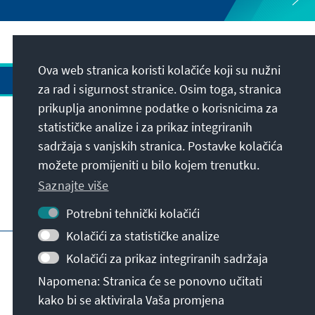
Ova web stranica koristi kolačiće koji su nužni
za rad i sigurnost stranice. Osim toga, stranica
prikuplja anonimne podatke o korisnicima za
Adresa
statističke analize i za prikaz integriranih
sadržaja s vanjskih stranica. Postavke kolačića
možete promijeniti u bilo kojem trenutku.
Kontakt
Saznajte više
Posjetite također
Potrebni tehnički kolačići
Kolačići za statističke analize
Početna stranica KAS-a
Impresum
Kolačići za prikaz integriranih sadržaja
Zaštita podataka
Uvjeti korištenja
Napomena: Stranica će se ponovno učitati
Declaration on accessibility
prijavna prepreka
kako bi se aktivirala Vaša promjena
© Konrad-Adenauer-Stiftung e.V. 2026