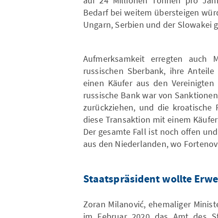
auf 24 Millionen Tonnen pro Jah
Bedarf bei weitem übersteigen würd
Ungarn, Serbien und der Slowakei 
Aufmerksamkeit erregten auch M
russischen Sberbank, ihre Anteil
einen Käufer aus den Vereinigten 
russische Bank war von Sanktionen
zurückziehen, und die kroatische R
diese Transaktion mit einem Käufe
Der gesamte Fall ist noch offen und
aus den Niederlanden, wo Fortenova 
Staatspräsident wollte Erw
Zoran Milanović, ehemaliger Minis
im Februar 2020 das Amt des Sta