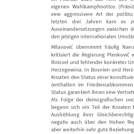
eigenen Wahlkampfmottos (Präside
eine aggressivere Art der politi
letzten drei Jahren kam es 
Auseinandersetzungen zwischen de
den jetzigen internationalen Umstä
Milanović übernimmt häufig Nar
kritisiert die Regierung Plenkovi
Brüssel und fehlender konkreter U
Herzegowina. In Bosnien und Herz
Kroaten den Status einer konstitui
(enthalten im Friedensabkommen 
Status garantiert ihnen eine Vertre
Als Folge der demografischen und 
begann sich ein Teil der Kroaten 
Aushöhlung ihrer Gleichberechtig
negativ auch über den Hohen Repr
aber weiterhin sehr gute Beziehun