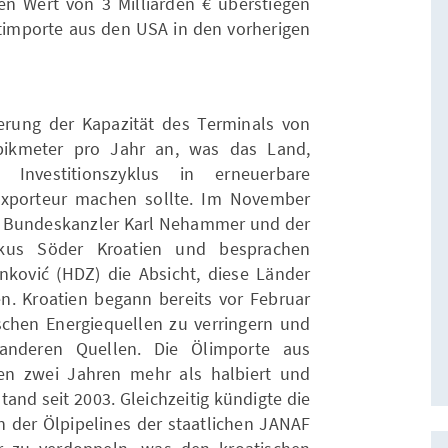
en Wert von 3 Milliarden € überstiegen
timporte aus den USA in den vorherigen
erung der Kapazität des Terminals von
ubikmeter pro Jahr an, was das Land,
nvestitionszyklus in erneuerbare
exporteur machen sollte. Im November
e Bundeskanzler Karl Nehammer und der
arkus Söder Kroatien und besprachen
ković (HDZ) die Absicht, diese Länder
. Kroatien begann bereits vor Februar
schen Energiequellen zu verringern und
anderen Quellen. Die Ölimporte aus
en zwei Jahren mehr als halbiert und
tand seit 2003. Gleichzeitig kündigte die
n der Ölpipelines der staatlichen JANAF