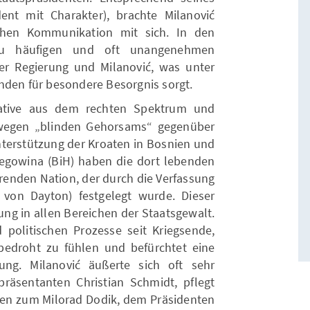
nt mit Charakter), brachte Milanović
schen Kommunikation mit sich. In den
zu häufigen und oft unangenehmen
r Regierung und Milanović, was unter
nden für besondere Besorgnis sorgt.
rative aus dem rechten Spektrum
und
ć wegen „blinden Gehorsams“ gegenüber
nterstützung der Kroaten in Bosnien und
egowina (BiH) haben die dort lebenden
erenden Nation, der durch die Verfassung
von Dayton) festgelegt wurde. Dieser
tung in allen Bereichen der Staatsgewalt.
politischen Prozesse seit Kriegsende,
bedroht zu fühlen und befürchtet eine
ung. Milanović äußerte sich oft sehr
äsentanten Christian Schmidt, pflegt
gen zum Milorad Dodik, dem Präsidenten