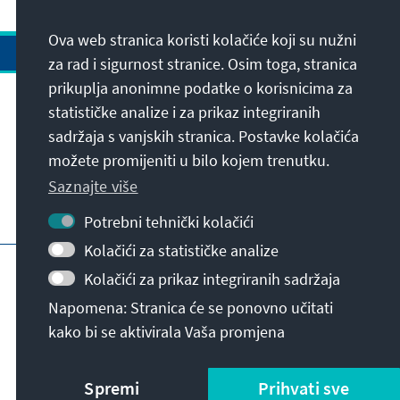
Ova web stranica koristi kolačiće koji su nužni
za rad i sigurnost stranice. Osim toga, stranica
prikuplja anonimne podatke o korisnicima za
Adresa
statističke analize i za prikaz integriranih
sadržaja s vanjskih stranica. Postavke kolačića
možete promijeniti u bilo kojem trenutku.
Kontakt
Saznajte više
Posjetite također
Potrebni tehnički kolačići
Kolačići za statističke analize
Početna stranica KAS-a
Impresum
Kolačići za prikaz integriranih sadržaja
Zaštita podataka
Uvjeti korištenja
Napomena: Stranica će se ponovno učitati
Declaration on accessibility
prijavna prepreka
kako bi se aktivirala Vaša promjena
© Konrad-Adenauer-Stiftung e.V. 2026
Spremi
Prihvati sve