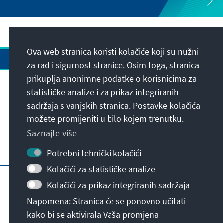
Ova web stranica koristi kolačiće koji su nužni
za rad i sigurnost stranice. Osim toga, stranica
prikuplja anonimne podatke o korisnicima za
Adresa
statističke analize i za prikaz integriranih
sadržaja s vanjskih stranica. Postavke kolačića
možete promijeniti u bilo kojem trenutku.
Kontakt
Saznajte više
Posjetite također
Potrebni tehnički kolačići
Kolačići za statističke analize
Početna stranica KAS-a
Impresum
Kolačići za prikaz integriranih sadržaja
Zaštita podataka
Uvjeti korištenja
Napomena: Stranica će se ponovno učitati
Declaration on accessibility
prijavna prepreka
kako bi se aktivirala Vaša promjena
© Konrad-Adenauer-Stiftung e.V. 2026