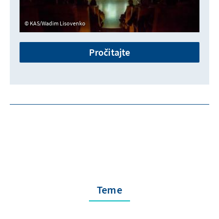
KAS/Wadim Lisovenko
Pročitajte
Teme