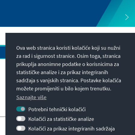
Ova web stranica koristi kolačiće koji su nužni
za rad i sigurnost stranice. Osim toga, stranica
prikuplja anonimne podatke o korisnicima za
Adresa
statističke analize i za prikaz integriranih
sadržaja s vanjskih stranica. Postavke kolačića
možete promijeniti u bilo kojem trenutku.
Kontakt
Saznajte više
Posjetite također
Potrebni tehnički kolačići
Kolačići za statističke analize
Početna stranica KAS-a
Impresum
Kolačići za prikaz integriranih sadržaja
Zaštita podataka
Uvjeti korištenja