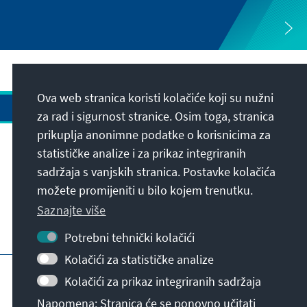
Ova web stranica koristi kolačiće koji su nužni
za rad i sigurnost stranice. Osim toga, stranica
prikuplja anonimne podatke o korisnicima za
Adresa
statističke analize i za prikaz integriranih
sadržaja s vanjskih stranica. Postavke kolačića
možete promijeniti u bilo kojem trenutku.
Kontakt
Saznajte više
Posjetite također
Potrebni tehnički kolačići
Kolačići za statističke analize
Početna stranica KAS-a
Impresum
Kolačići za prikaz integriranih sadržaja
Zaštita podataka
Uvjeti korištenja
Napomena: Stranica će se ponovno učitati
Declaration on accessibility
prijavna prepreka