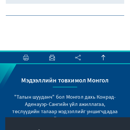
Мэдээллийн товхимол Монгол
"Талын шууданч" бол Монгол даxь Конрад-
Аденауэр-Сангийн үйл ажиллагаа,
төслүүдийн талаар мэдээллийг уншигчдадаа
xүргэx зорилготой улирал тутмын товxимол
юм.