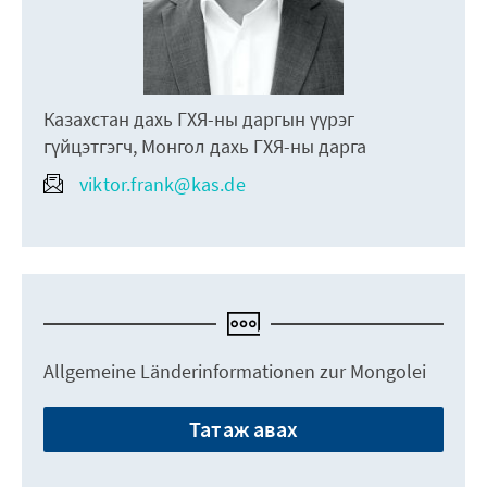
Казахстан дахь ГХЯ-ны даргын үүрэг
гүйцэтгэгч, Монгол дахь ГХЯ-ны дарга
viktor.frank@kas.de
Allgemeine Länderinformationen zur Mongolei
Татаж авах