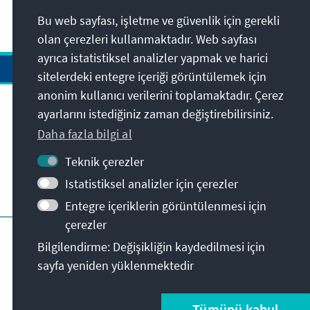
Bu web sayfası, işletme ve güvenlik için gerekli
olan çerezleri kullanmaktadır. Web sayfası
ayrıca istatistiksel analizler yapmak ve harici
sitelerdeki entegre içeriği görüntülemek için
anonim kullanıcı verilerini toplamaktadır. Çerez
Adres
ayarlarını istediğiniz zaman değiştirebilirsiniz.
Daha fazla bilgi al
İletişim
Teknik çerezler
Istatistiksel analizler için çerezler
Bunlara da göz atabilirsiniz
Entegre içeriklerin görüntülenmesi için
çerezler
KAS ana sayfası
Künye
Gizlilik
Bilgilendirme: Değişikliğin kaydedilmesi için
Kullanım şartları
Erişilebilirlik Bildirgesi
sayfa yeniden yüklenmektedir
Rapor bariyeri
© Konrad-Adenauer-Stiftung e.V. 2026
Tümünü kabul