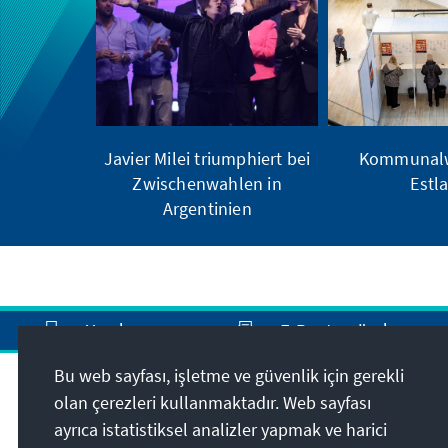
Javier Milei triumphiert bei
Kommunalw
Zwischenwahlen in
Estl
Argentinien
Yazdır
E-Posta gönder
Bu web sayfası, işletme ve güvenlik için gerekli
olan çerezleri kullanmaktadır. Web sayfası
Adres
ayrıca istatistiksel analizler yapmak ve harici