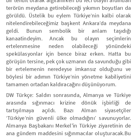
bir tehdit olarak algılanırken bu feci olayın ardından
terörün meydana getirebileceği yıkımın boyutları da
görüldü. Üstelik bu eylem Türkiye’nin kalbi olarak
nitelendirebileceğimiz başkent Ankara’da meydana
geldi. Bunun sembolik bir anlam taşıdığı
kanaatindeyim. Ancak bu olayın seçimlerin
ertelenmesine neden olabileceği yönündeki
spekülasyonlar için bence biraz erken. Hatta bu
görüşün tersine, pek çok uzmanın da savunduğu gibi
bir ertelemenin neredeyse imkansız olduğunu ve
böylesi bir adımın Türkiye’nin yönetme kabiliyetini
tamamen ortadan kaldıracağını düşünüyorum.
DW Türkçe: Saldırı sonrasında, Almanya ve Türkiye
arasında sığınmacı krizine dönük işbirliği de
tartışılmaya açıldı. Bazı Alman siyasetçiler
‘Türkiye’nin güvenli ülke olmadığını’ savunuyorlar.
Almanya Başbakanı Merkel'in Türkiye ziyaretinin de
ana gündem maddesini sığınmacılar oluşturacak.Bu