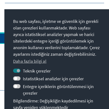
Bu web sayfası, işletme ve güvenlik için gerekli
olan çerezleri kullanmaktadır. Web sayfası
ayrıca istatistiksel analizler yapmak ve harici
sitelerdeki entegre içeriği görüntülemek için
anonim kullanıcı verilerini toplamaktadır. Çerez
ayarlarını istediğiniz zaman değiştirebilirsiniz.
Adres
Daha fazla bilgi al
İletişim
Teknik çerezler
Istatistiksel analizler için çerezler
Bunlara da göz atabilirsiniz
Entegre içeriklerin görüntülenmesi için
çerezler
KAS ana sayfası
Künye
Gizlilik
Bilgilendirme: Değişikliğin kaydedilmesi için
Kullanım şartları
Erişilebilirlik Bildirgesi
sayfa yeniden yüklenmektedir
Rapor bariyeri