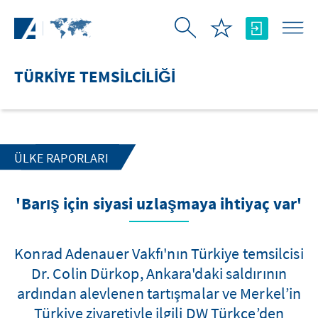
Skip to Main Content
TÜRKIYE TEMSILCILIĞI
ÜLKE RAPORLARI
'Barış için siyasi uzlaşmaya ihtiyaç var'
Konrad Adenauer Vakfı'nın Türkiye temsilcisi
Dr. Colin Dürkop, Ankara'daki saldırının
ardından alevlenen tartışmalar ve Merkel’in
Türkiye ziyaretiyle ilgili DW Türkçe’den