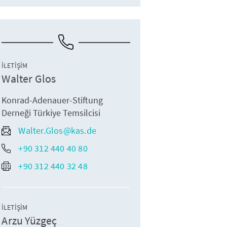
İLETIŞIM
Walter Glos
Konrad-Adenauer-Stiftung
Derneği Türkiye Temsilcisi
Walter.Glos@kas.de
+90 312 440 40 80
+90 312 440 32 48
İLETIŞIM
Arzu Yüzgeç