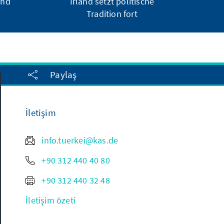
and
Irland setzt politische
Tradition fort
Paylaş
İletişim
info.tuerkei@kas.de
+90 312 440 40 80
+90 312 440 32 48
İletişim özeti