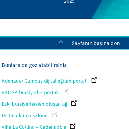
2025
Sayfanın başına dön
Bunlara da göz atabilirsiniz
Adenauer Campus dijital eğitim portalı
VIBESA bursiyerler portalı
Eski bursiyerlerden oluşan ağ
Dijital okuma salonu
Villa La Collina – Cadenabbia