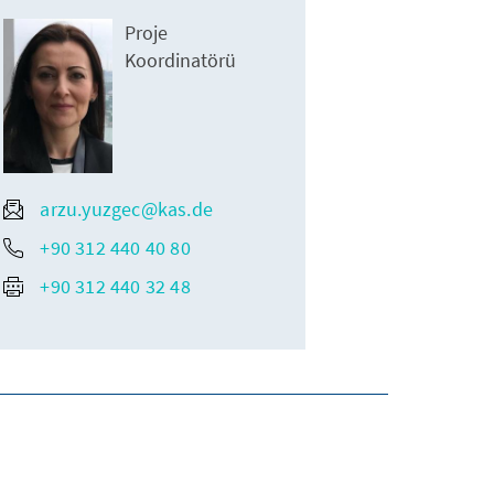
Proje
Koordinatörü
arzu.yuzgec@kas.de
+90 312 440 40 80
+90 312 440 32 48