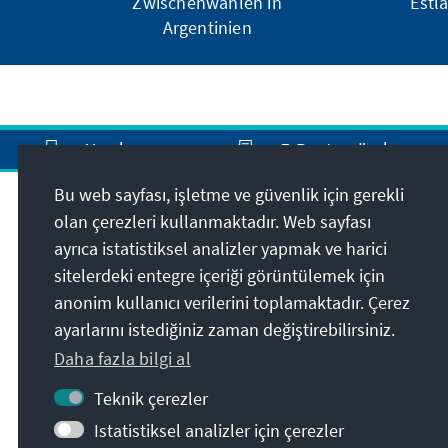
Zwischenwahlen in
Estl
Argentinien
Yazdır
E-Posta gönder
Bu web sayfası, işletme ve güvenlik için gerekli
olan çerezleri kullanmaktadır. Web sayfası
Adres
ayrıca istatistiksel analizler yapmak ve harici
sitelerdeki entegre içeriği görüntülemek için
Konrad-Adenauer-Stiftung
anonim kullanıcı verilerini toplamaktadır. Çerez
Türkiye Temsilciliği
ayarlarını istediğiniz zaman değiştirebilirsiniz.
Güzeltepe Mahallesi
Ahmet Rasim Sokak No: 27
Daha fazla bilgi al
06690
Cankaya - Ankara
Teknik çerezler
Türkiye
Istatistiksel analizler için çerezler