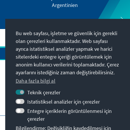
Argentinien
Bu web sayfası, işletme ve güvenlik için gerekli
olan çerezleri kullanmaktadır. Web sayfası
ayrıca istatistiksel analizler yapmak ve harici
sitelerdeki entegre içeriği görüntülemek için
anonim kullanıcı verilerini toplamaktadır. Çerez
Adres
ayarlarını istediğiniz zaman değiştirebilirsiniz.
Daha fazla bilgi al
İletişim
Teknik çerezler
Istatistiksel analizler için çerezler
Bunlara da göz atabilirsiniz
Entegre içeriklerin görüntülenmesi için
çerezler
KAS ana sayfası
Künye
Gizlilik
Bilgilendirme: Değişikliğin kaydedilmesi için
Kullanım şartları
Erişilebilirlik Bildirgesi