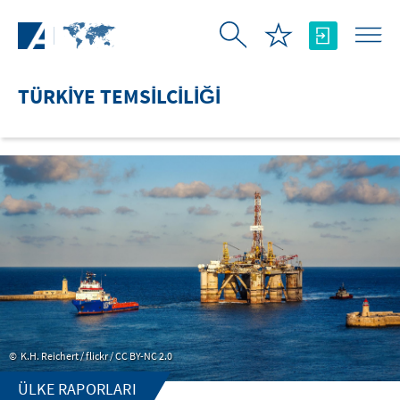
Skip to Main Content
TÜRKIYE TEMSILCILIĞI
K.H. Reichert / flickr / CC BY-NC 2.0
ÜLKE RAPORLARI