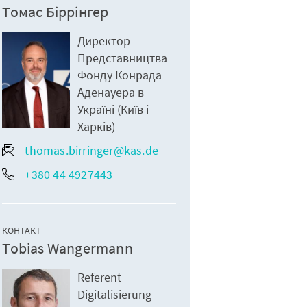
Томас Біррінгер
Директор
Представництва
Фонду Конрада
Аденауера в
Україні (Київ і
Харків)
thomas.birringer@kas.de
+380 44 4927443
КОНТАКТ
Tobias Wangermann
Referent
Digitalisierung