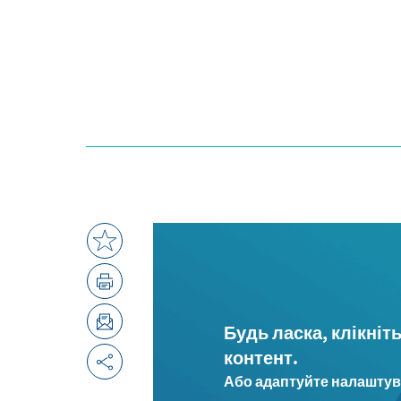
Будь ласка, клікніт
контент.
Або адаптуйте налаштува