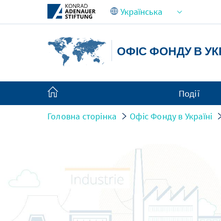
Skip to Main Content
ОФІС ФОНДУ В УК
Події
Головна сторінка
Офіс Фонду в Україні