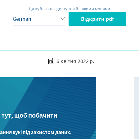
Ця публікація доступна й іншими мовами
Відкрити pdf
6 квітня 2022 р.
ь тут, щоб побачити
ння кукі під захистом даних.