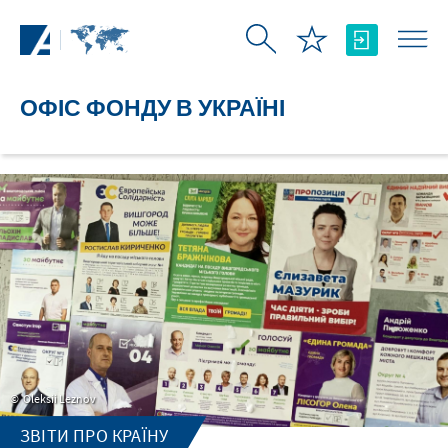
Skip to Main Content
ОФІС ФОНДУ В УКРАЇНІ
Oleksii Leznov
ЗВІТИ ПРО КРАЇНУ