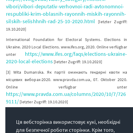
vibori/vibori-deputativ-verhovnoi-radi-avtonomnoi-
respubliki-krim-oblasnih-rayonnih-miskih-rayonnih-
silskih-selishhnih-rad-25-10-2020.html
[letzter Zugriff:
19.10.2020]
International Foundation for Electoral Systems. Elections in
Ukraine. 2020 Local Elections. www.ifes.org, 2020. Online verfügbar
https://www.ifes.org/faqs/elections-ukraine-
unter
2020-local-elections
[letzter Zugriff: 19.10.2020]
[3] Wita Dumanska. Як партії оминають гендерні квоти на
місцевих виборах-2020. www.pravda.com.ua, 07. Oktober 2020.
Online verfügbar unter
https://www.pravda.com.ua/columns/2020/10/7/726
9111/
[letzter Zugriff: 19.10.2020]
Hromadskyj Prostir. Місце жінки в політиці: що змінилося?
www.prostir.ua, 30. Juli 2020. Online verfügbar unter
Ця вебсторінка використовує кукі, необхідні
https://www.prostir.ua/?focus=mistse-zhinky-v-
для безпечної роботи сторінки. Крім того,