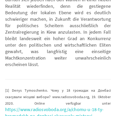
Realität wiederfinden, denn die gestiegene
Bedeutung der lokalen Ebene wird es deutlich
schwieriger machen, in Zukunft die Verantwortung
für politisches Scheitern ausschließlich der
Zentralregierung in Kiew anzulasten. In jedem Fall
bleibt landesweit ein hoher Grad an Konkurrenz
unter den politischen und wirtschaftlichen Eliten
gewahrt, was langfristig eine einseitige
Machtkonzentration weiter unwahrscheinlich
erscheinen lässt.
[1] Denys Tymoschenko. Чому у 18 громадах на Донбасі
скасували місцеві вибори? www.radiosvoboda.org, 19. Oktober
2020. Online verfügbar unter
https://www.radiosvoboda.org/a/chomu-u-18-ty-
hromadakh-na-donbasi-skasuvaly-mistsevi-