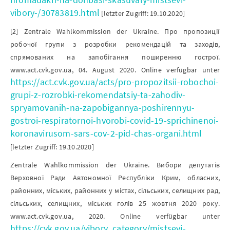
vibory-/30783819.html
[letzter Zugriff: 19.10.2020]
[2] Zentrale Wahlkommission der Ukraine. Про пропозиції
робочої групи з розробки рекомендацій та заходів,
спрямованих на запобігання поширенню гострої.
www.act.cvk.gov.ua, 04. August 2020. Online verfügbar unter
https://act.cvk.gov.ua/acts/pro-propozitsii-robochoi-
grupi-z-rozrobki-rekomendatsiy-ta-zahodiv-
spryamovanih-na-zapobigannya-poshirennyu-
gostroi-respiratornoi-hvorobi-covid-19-sprichinenoi-
koronavirusom-sars-cov-2-pid-chas-organi.html
[letzter Zugriff: 19.10.2020]
Zentrale Wahlkommission der Ukraine. Вибори депутатів
Верховної Ради Автономної Республіки Крим, обласних,
районних, міських, районних у містах, сільських, селищних рад,
сільських, селищних, міських голів 25 жовтня 2020 року.
www.act.cvk.gov.ua, 2020. Online verfügbar unter
https://cvk.gov.ua/vibory_category/mistsevi-