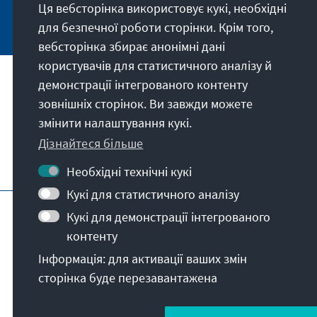
Ця вебсторінка використовує кукі, необхідні
Jetzt abonnieren
для безпечної роботи сторінки. Крім того,
вебсторінка збирає анонімні дані
користувачів для статистичного аналізу й
демонстрації інтегрованого контенту
Адреса
зовнішніх сторінок. Ви завжди можете
змінити налаштування кукі.
Контакт
Дізнайтеся більше
Відвідайте також
Необхідні технічні кукі
Кукі для статистичного аналізу
Головна сторінка ФКА
Вихідні дані
Кукі для демонстрації інтегрованого
Захист даних
Умови користування
контенту
Декларація про доступність
Інформація: для активації ваших змін
Повідомити про бар'єр
сторінка буде перезавантажена
© Konrad-Adenauer-Stiftung e.V. 2026