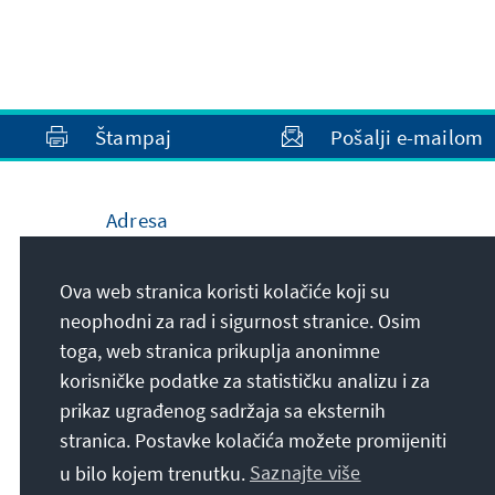
Štampaj
Pošalji e-mailom
Adresa
Konrad-Adenauer-Stiftung e.V.
Ova web stranica koristi kolačiće koji su
Ured zaklade Bosna i Hercegovina
neophodni za rad i sigurnost stranice. Osim
Sagrdžije 41
toga, web stranica prikuplja anonimne
71000
Sarajevo
korisničke podatke za statističku analizu i za
Bosna i Hercegovina
prikaz ugrađenog sadržaja sa eksternih
stranica. Postavke kolačića možete promijeniti
u bilo kojem trenutku.
Saznajte više