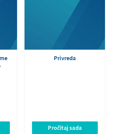
mme
Privreda
e
Pročitaj sada