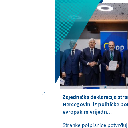
Zajednička deklaracija stra
Hercegovini iz političke p
evropskim vrijedn...
Stranke potpisnice potvrđuj