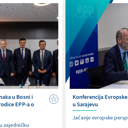
naka u Bosni i
Konferencija Evropske
orodice EPP-a o
u Sarajevu
Jačanje evropske persp
u zajedničku