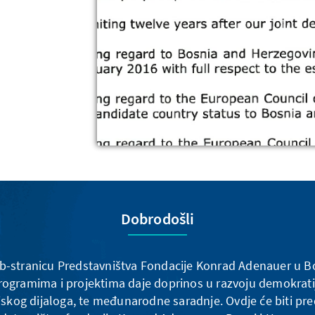
Julian Nyča, Wikipedia: Sarajevo: https://de.wi
Stephan Raabe
Dobrodošli
-stranicu Predstavništva Fondacije Konrad Adenauer u Bo
rogramima i projektima daje doprinos u razvoju demokratije
jskog dijaloga, te međunarodne saradnje. Ovdje će biti pre