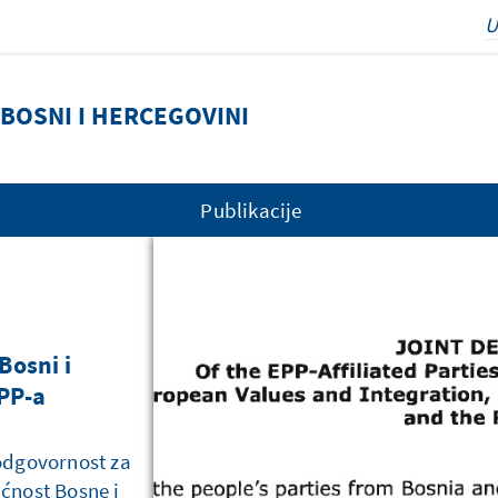
BOSNI I HERCEGOVINI
Publikacije
auer u
Bosni i
ranke (EPP)
acije o
dini 2026.
litici
EPP-a
a u BiH
odgovornost za
ćnost Bosne i