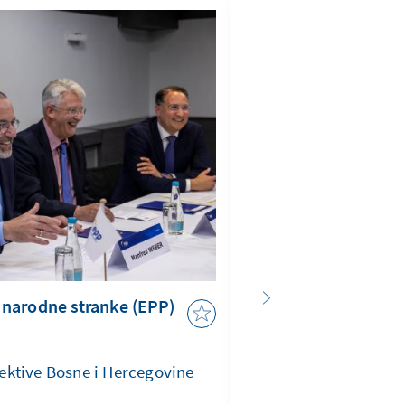
IMAGO / imagebroke
 narodne stranke (EPP)
Bosna i Hercegovin
Stagnacija, nazadov
ektive Bosne i Hercegovine