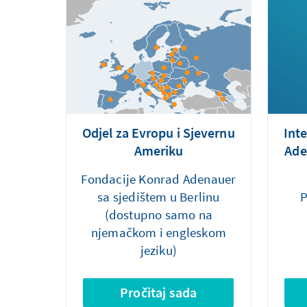
Odjel za Evropu i Sjevernu
Int
Ameriku
Ade
Fondacije Konrad Adenauer
sa sjedištem u Berlinu
P
(dostupno samo na
njemačkom i engleskom
jeziku)
Pročitaj sada