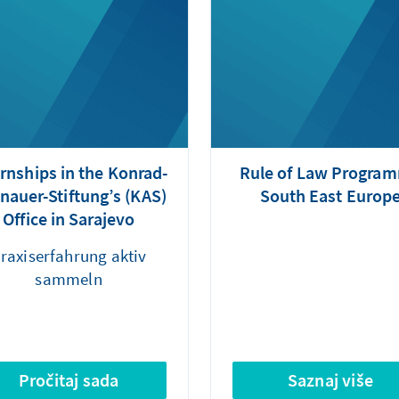
ernships in the Konrad-
Rule of Law Progra
nauer-Stiftung’s (KAS)
South East Europ
Office in Sarajevo
raxiserfahrung aktiv
sammeln
Pročitaj sada
Saznaj više