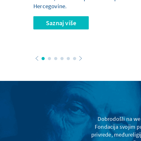
Hercegovine.
Saznaj više
Dobrodošli na web
Fondacija svojim p
privrede, međureligi