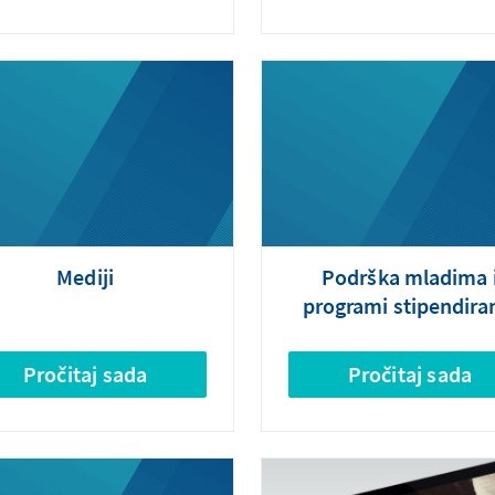
Mediji
Podrška mladima 
programi stipendira
Pročitaj sada
Pročitaj sada