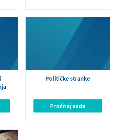
i
Političke stranke
nja
Pročitaj sada