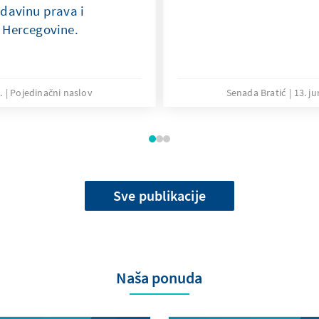
davinu prava i
 Hercegovine.
.
Pojedinačni naslov
Senada Bratić
13. ju
Sve publikacije
Naša ponuda