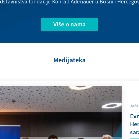
dstavništva fondacije Konrad Adenauer u Bosni i Hercegov
Više o nama
Medijateka
Jača
Evr
Her
sar