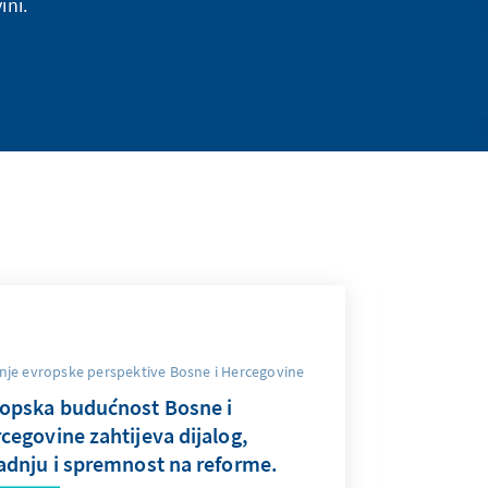
ini.
nje evropske perspektive Bosne i Hercegovine
opska budućnost Bosne i
cegovine zahtijeva dijalog,
adnju i spremnost na reforme.