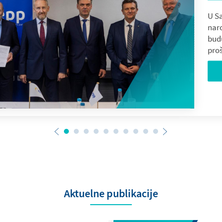
U Sa
nar
bud
proš
Aktuelne publikacije