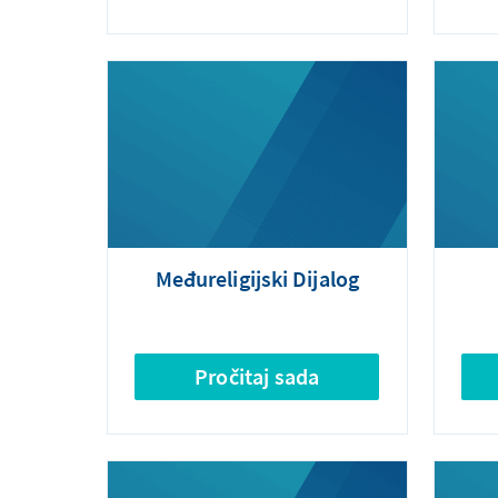
Međureligijski Dijalog
Pročitaj sada