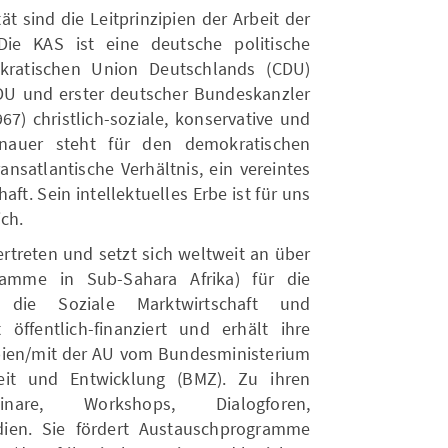
tät sind die Leitprinzipien der Arbeit der
Die KAS ist eine deutsche politische
okratischen Union Deutschlands (CDU)
DU und erster deutscher Bundeskanzler
7) christlich-soziale, konservative und
enauer steht für den demokratischen
nsatlantische Verhältnis, ein vereintes
ft. Sein intellektuelles Erbe ist für uns
ich.
vertreten und setzt sich weltweit an über
ramme in Sub-Sahara Afrika) für die
t, die Soziale Marktwirtschaft und
öffentlich-finanziert und erhält ihre
iopien/mit der AU vom Bundesministerium
eit und Entwicklung (BMZ). Zu ihren
re, Workshops, Dialogforen,
ien. Sie fördert Austauschprogramme