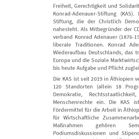
Freiheit, Gerechtigkeit und Solidari
Konrad-Adenauer-Stiftung (KAS). 
Stiftung, die der Christlich Dem
nahesteht. Als Mitbegründer der C
verband Konrad Adenauer (1876-196
liberale Traditionen. Konrad Ad
Wiederaufbau Deutschlands, das tra
Europa und die Soziale Marktwirtscha
bis heute Aufgabe und Pflicht zugle
Die KAS ist seit 2019 in Äthiopien 
120 Standorten (allein 18 Prog
Demokratie, Rechtsstaatlichkei
Menschenrechte ein. Die KAS ist 
Fördermittel für die Arbeit in Äth
für Wirtschaftliche Zusammenarb
Maßnahmen gehören Semina
Podiumsdiskussionen und Stipend