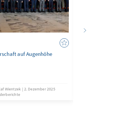
IMAGO / Brazil Photo
Äthiopiens BRICS-
erschaft auf Augenhöhe
Zwischen überzoge
geopolitischen Riva
laf Wientzek
2. Dezember 2025
derberichte
Lukas Kupferna