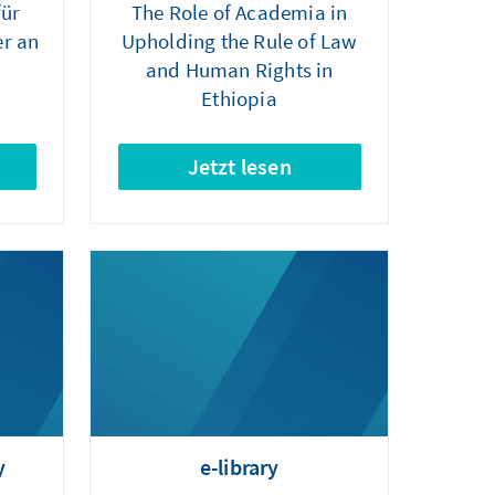
für
The Role of Academia in
er an
Upholding the Rule of Law
and Human Rights in
Ethiopia
Jetzt lesen
y
e-library