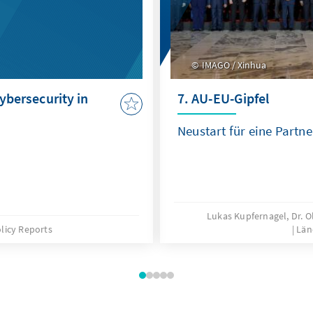
IMAGO / Xinhua
Cybersecurity in
7. AU-EU-Gipfel
Neustart für eine Partn
Lukas Kupfernagel, Dr. O
licy Reports
Län