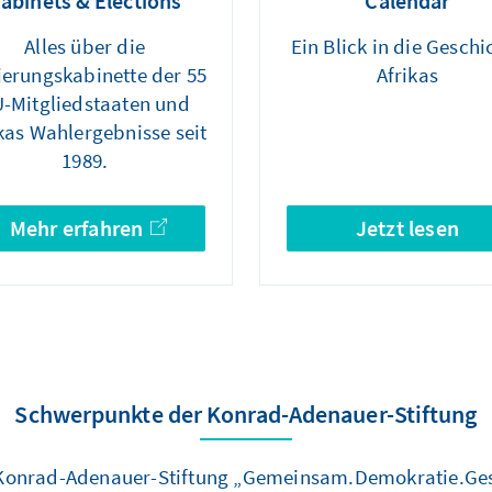
abinets & Elections
Calendar
Alles über die
Ein Blick in die Geschi
ierungskabinette der 55
Afrikas
-Mitgliedstaaten und
kas Wahlergebnisse seit
1989.
Mehr erfahren
Jetzt lesen
Schwerpunkte der Konrad-Adenauer-Stiftung
 Konrad-Adenauer-Stiftung „Gemeinsam.Demokratie.Ges