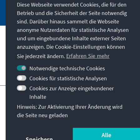
Diese Webseite verwendet Cookies, die für den
Jetzt abonnieren
Betrieb und die Sicherheit der Seite notwendig
sind. Darüber hinaus sammelt die Webseite
anonyme Nutzerdaten für statistische Analysen
und um eingebundene Inhalte externer Seiten
Anschrift
anzuzeigen. Die Cookie-Einstellungen können
Sie jederzeit ändern.
Erfahren Sie mehr
Kontakt
Notwendige technische Cookies
Besuchen Sie auch
Cookies für statistische Analysen
Cookies zur Anzeige eingebundener
Hauptseite der KAS
Impressum
Datenschutz
Inhalte
Nutzungsbedingungen
Hinweis: Zur Aktivierung Ihrer Änderung wird
Erklärung zur Barrierefreiheit
Barriere melden
die Seite neu geladen
Allg. Geschäftsbedingungen
© Konrad-Adenauer-Stiftung e.V. 2026
Alle
Speichern