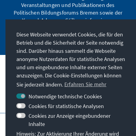
Veranstaltungen und Publikationen des
Politischen Bildungsforums Bremen sowie der
Konrad-Adenauer-Stiftung informieren.
Diese Webseite verwendet Cookies, die für den
Jetzt abonnieren
Betrieb und die Sicherheit der Seite notwendig
sind. Darüber hinaus sammelt die Webseite
anonyme Nutzerdaten für statistische Analysen
und um eingebundene Inhalte externer Seiten
Anschrift
anzuzeigen. Die Cookie-Einstellungen können
Sie jederzeit ändern.
Erfahren Sie mehr
Kontakt
Notwendige technische Cookies
Besuchen Sie auch
Cookies für statistische Analysen
Cookies zur Anzeige eingebundener
Hauptseite der KAS
Impressum
Datenschutz
Inhalte
Nutzungsbedingungen
Hinweis: Zur Aktivierung Ihrer Änderung wird
Erklärung zur Barrierefreiheit
Barriere melden