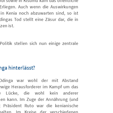
obi sowie in Kisumu kam das öffentliche
Erliegen. Auch wenn die Auswirkungen
 in Kenia noch abzuwarten sind, so ist
dingas Tod stellt eine Zäsur dar, die in
en ist.
olitik stellen sich nun einige zentrale
nga hinterlässt?
 Odinga war wohl der mit Abstand
er ewige Herausforderer im Kampf um das
ine Lücke, die wohl kein anderer
füllen kann. Im Zuge der Annährung (und
t Präsident Ruto war die kenianische
palten. Im Kreise der verschiedenen