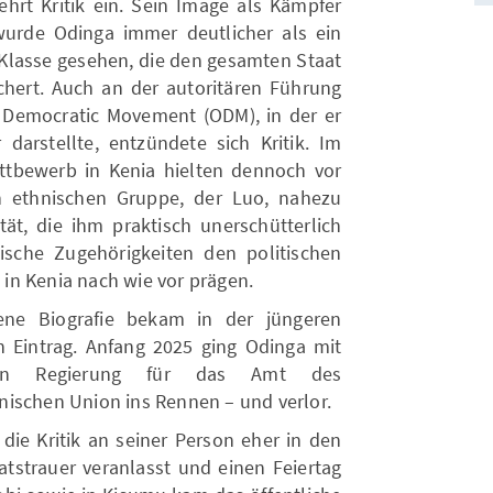
rt Kritik ein. Sein Image als Kämpfer
 wurde Odinga immer deutlicher als ein
n Klasse gesehen, die den gesamten Staat
chert. Auch an der autoritären Führung
 Democratic Movement (ODM), in der er
darstellte, entzündete sich Kritik. Im
ttbewerb in Kenia hielten dennoch vor
en ethnischen Gruppe, der Luo, nahezu
tät, die ihm praktisch unerschütterlich
hnische Zugehörigkeiten den politischen
in Kenia nach wie vor prägen.
ene Biografie bekam in der jüngeren
 Eintrag. Anfang 2025 ging Odinga mit
chen Regierung für das Amt des
ischen Union ins Rennen – und verlor.
die Kritik an seiner Person eher in den
atstrauer veranlasst und einen Feiertag