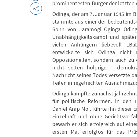
prominentesten Bürger der letzten 
Odinga, der am 7. Januar 1945 im B
stammte aus einer der bedeutendste
Sohn von Jaramogi Oginga Odinga
Unabhängigkeitskampf und spätere
vielen Anhängern liebevoll „Bab
entwickelte sich Odinga nicht 
Oppositionellen, sondern auch zu e
nicht selten holprige – demokr
Nachricht seines Todes versetzte d
Teilen in regelrechten Ausnahmezu
Odinga kämpfte zunächst jahrzehnt
für politische Reformen. In den
Daniel Arap Moi, führte ihn dieser E
Einzelhaft und ohne Gerichtsverfa
bewarb er sich erfolgreich auf ei
ersten Mal erfolglos für das Prä