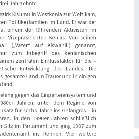
drei Jahrzehnte.
ezirk Kisumu in Westkenia zur Welt kam,
n Politikerfamilien im Land. Er war der
, einem der führenden Aktivisten im
n Vizepräsidenten Kenias. Von seinen
a“ („Vater“ auf Kiswahili) genannt,
nur zum Inbegriff des kenianischen
inem zentralen Einflussfaktor für die –
atische Entwicklung des Landes. Die
as gesamte Land in Trauer und in einigen
stand.
elang gegen das Einparteiensystem und
 1980er Jahren, unter dem Regime von
insatz für sechs Jahre ins Gefängnis – in
hren. In den 1990er Jahren schließlich
nen Sitz im Parlament und ging 1997 zum
sidentenamt ins Rennen. Vier weitere