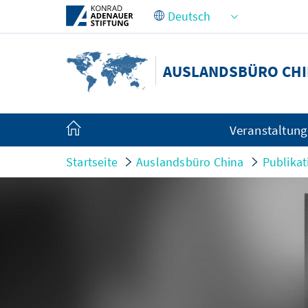
Zum Hauptinhalt springen
AUSLANDSBÜRO CHI
Veranstaltun
Startseite
Auslandsbüro China
Publika