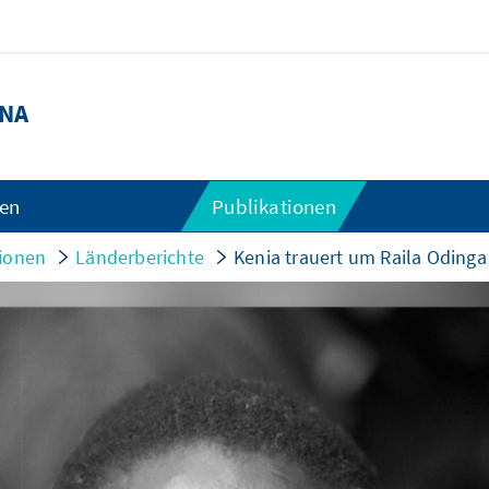
NA
gen
Publikationen
tionen
Länderberichte
Kenia trauert um Raila Odinga