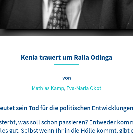
Kenia trauert um Raila Odinga
von
Mathias Kamp
,
Eva-Maria Okot
utet sein Tod für die politischen Entwicklunge
terbt, was soll schon passieren? Entweder kommt
es gut. Selbst wenn Ihr in die Hölle kommt, gibt